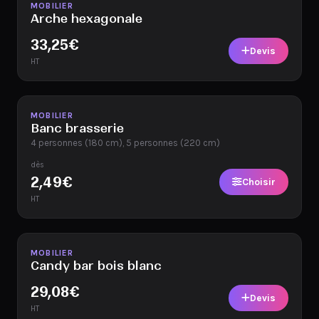
Disponible
MOBILIER
Arche hexagonale
33,25
€
Devis
HT
Disponible
MOBILIER
Banc brasserie
4 personnes (180 cm), 5 personnes (220 cm)
dès
2,49
€
Choisir
HT
Disponible
MOBILIER
Candy bar bois blanc
29,08
€
Devis
HT