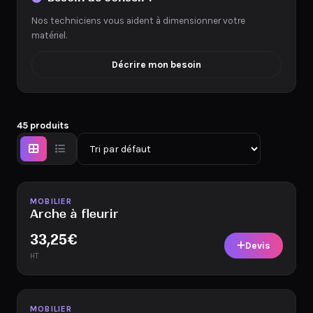
Nos techniciens vous aident à dimensionner votre
matériel.
Décrire mon besoin
45 produits
Disponible
MOBILIER
Arche à fleurir
33,25
€
Devis
HT
Disponible
MOBILIER