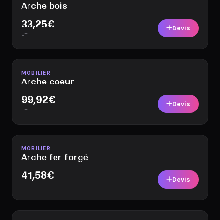
Arche bois
33,25
€
Devis
HT
Disponible
MOBILIER
Arche coeur
99,92
€
Devis
HT
Disponible
MOBILIER
Arche fer forgé
41,58
€
Devis
HT