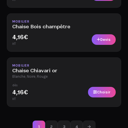
Disponible
MOBILIER
Chaise Bois champêtre
4,16
€
Devis
HT
Disponible
MOBILIER
Chaise Chiavari or
Blanche, Noire, Rouge
dès
4,16
€
Choisir
HT
1
2
3
4
→