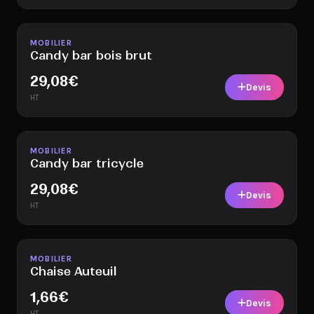
Disponible
MOBILIER
Candy bar bois brut
29,08
€
Devis
HT
Disponible
MOBILIER
Candy bar tricycle
29,08
€
Devis
HT
Disponible
MOBILIER
Chaise Auteuil
1,66
€
Devis
HT