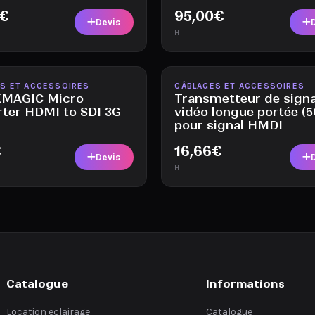
€
95,00
€
Devis
HT
le
Disponible
S ET ACCESSOIRES
CÂBLAGES ET ACCESSOIRES
MAGIC Micro
Transmetteur de signa
rter HDMI to SDI 3G
vidéo longue portée (
pour signal HMDI
€
16,66
€
Devis
HT
Catalogue
Informations
Location eclairage
Catalogue