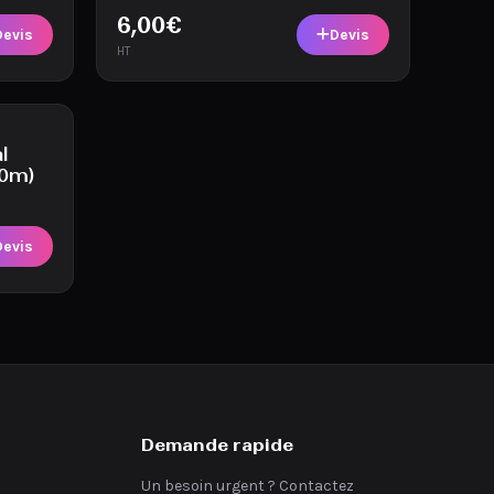
6,00
€
Devis
Devis
HT
l
50m)
Devis
Demande rapide
Un besoin urgent ? Contactez