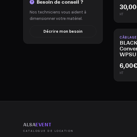
Besoin de conseil ?
30,00
Nos techniciens vous aident à
HT
dimensionner votre matériel.
Décrire mon besoin
Disponib
CÂBLAGE
BLACK
Conve
WPSU
6,00
HT
ALSA
EVENT
CATALOGUE DE LOCATION