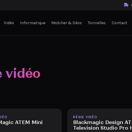
L
Vidéo
Informatique
Mobilier & Déco
Tonnelles
Contact
e vidéo
le
Disponible
IDÉO
RÉGIE VIDÉO
Magic ATEM Mini
Blackmagic Design A
Television Studio Pro