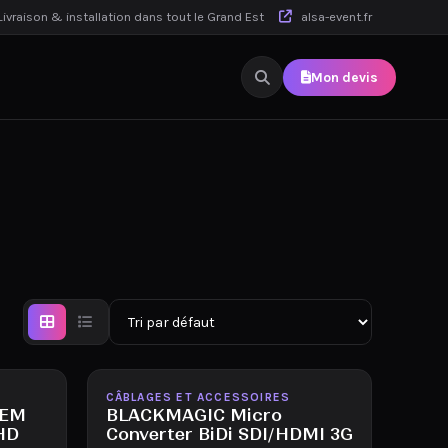
ivraison & installation dans tout le Grand Est
alsa-event.fr
Mon devis
Disponible
CÂBLAGES ET ACCESSOIRES
TEM
BLACKMAGIC Micro
 HD
Converter BiDi SDI/HDMI 3G