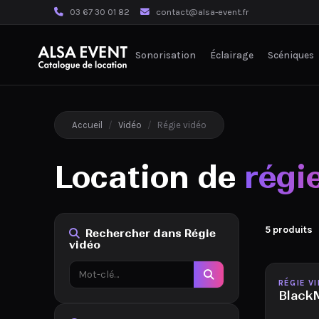
03 67 30 01 82
contact@alsa-event.fr
Sonorisation
Éclairage
Scéniques
Accueil
/
Vidéo
/
Régie vidéo
Location de
régi
5 produits
Rechercher dans Régie
vidéo
Disponib
RÉGIE V
Black