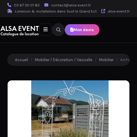
03 67 30 01 82
contact@alsa-event.fr
Livraison & installation dans tout le Grand Est
alsa-event.fr
Mon devis
Accueil
/
Mobilier / Décoration / Vaisselle
/
Mobilier
/
Arche fer