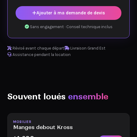
Ajouter à ma demande de devis
Sans engagement · Conseil technique inclus
Révisé avant chaque départ
Livraison Grand Est
Assistance pendant la location
Souvent loués
ensemble
Disponible
MOBILIER
Manges debout Kross