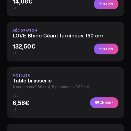
14,08
€
Devis
HT
Disponible
DÉCORATION
LOVE Blanc Géant lumineux 150 cm
132,50
€
Devis
HT
Disponible
MOBILIER
Table brasserie
6 personnes (180 cm), 8 personnes (220 cm)
dès
6,58
€
Choisir
HT