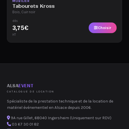
Disponible
MOBILIER
Tabourets Kross
Bois, Cuir noir
dès
3,75
€
Choisir
HT
ALSA
EVENT
CATALOGUE DE LOCATION
Spécialiste de la prestation technique et de la location de
matériel événementiel en Alsace depuis 2006.
9A rue Gillet, 68040 Ingersheim (Uniquement sur RDV)
03 67 30 01 82