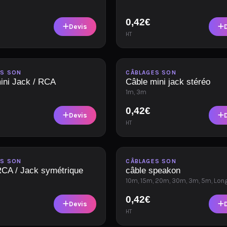
0,42
€
Devis
HT
le
Disponible
ES SON
CÂBLAGES SON
ini Jack / RCA
Câble mini jack stéréo
1m, 3m
0,42
€
Devis
HT
le
Disponible
ES SON
CÂBLAGES SON
RCA / Jack symétrique
câble speakon
10m, 15m, 20m, 30m, 3m, 5m, Lon
0,42
€
Devis
HT