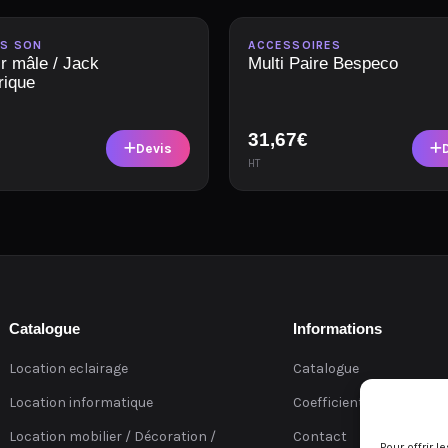
le
Disponible
ES SON
ACCESSOIRES
lr mâle / Jack
Multi Paire Bespeco
rique
31,67
€
Devis
HT
Catalogue
Informations
Location eclairage
Catalogue
Location informatique
Coefficients
Location mobilier / Décoration /
Contact
Pour offrir 