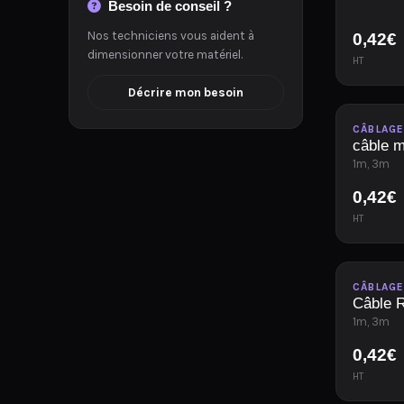
Besoin de conseil ?
Nos techniciens vous aident à
0,42
€
dimensionner votre matériel.
HT
Décrire mon besoin
Disponib
CÂBLAG
câble m
1m, 3m
0,42
€
HT
Disponib
CÂBLAG
Câble 
1m, 3m
0,42
€
HT