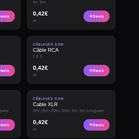
1m, 3m
0,42
€
Devis
Devis
HT
Disponible
CÂBLAGES SON
Câble RCA
1, 3, 5
0,42
€
Devis
Devis
HT
Disponible
CÂBLAGES SON
Cable XLR
gueur
10m, 15m, 20m, 30m, 3m, 5m, Longueur
0,42
€
Devis
Devis
HT