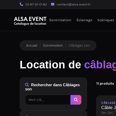
03 67 30 01 82
contact@alsa-event.fr
Sonorisation
Éclairage
Scéniques
Accueil
/
Sonorisation
/
Câblages son
Location de
câbla
11 produits
Rechercher dans Câblages
son
Disponib
CÂBLAG
Câble 
3m, 5m