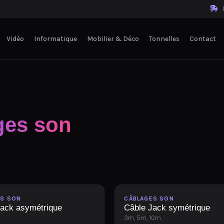
L
Vidéo
Informatique
Mobilier & Déco
Tonnelles
Contact
ges son
le
Disponible
ES SON
CÂBLAGES SON
Jack asymétrique
Câble Jack symétrique
3m, 5m, 10m