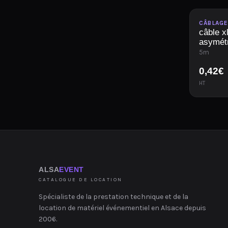
Disponib
CÂBLAG
câble x
asymét
5m
0,42
€
HT
ALSA
EVENT
CATALOGUE DE LOCATION
Spécialiste de la prestation technique et de la
location de matériel événementiel en Alsace depuis
2006.