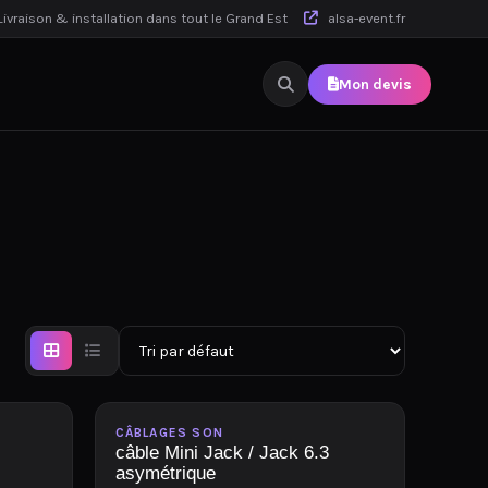
ivraison & installation dans tout le Grand Est
alsa-event.fr
Mon devis
Disponible
CÂBLAGES SON
câble Mini Jack / Jack 6.3
asymétrique