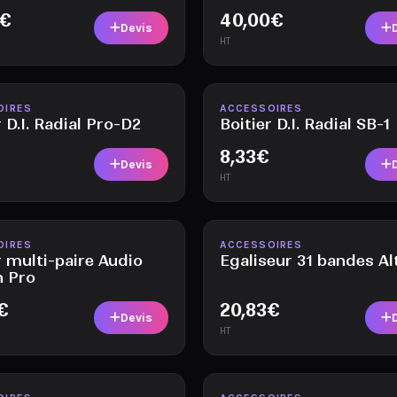
€
40,00
€
Devis
HT
le
Disponible
OIRES
ACCESSOIRES
r D.I. Radial Pro-D2
Boitier D.I. Radial SB-1
8,33
€
Devis
HT
le
Disponible
OIRES
ACCESSOIRES
r multi-paire Audio
Egaliseur 31 bandes Al
n Pro
€
20,83
€
Devis
HT