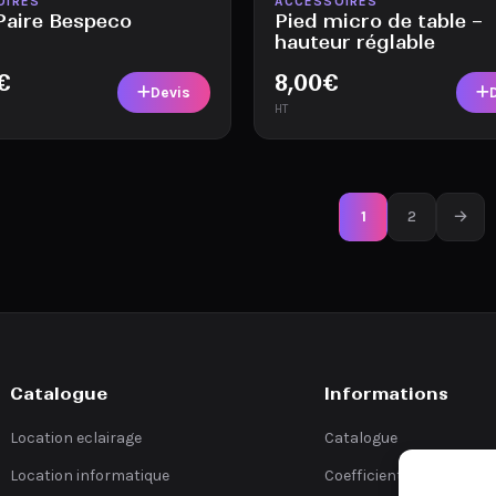
le
Disponible
OIRES
ACCESSOIRES
Paire Bespeco
Pied micro de table –
hauteur réglable
€
8,00
€
Devis
HT
1
2
→
Catalogue
Informations
Location eclairage
Catalogue
Location informatique
Coefficients