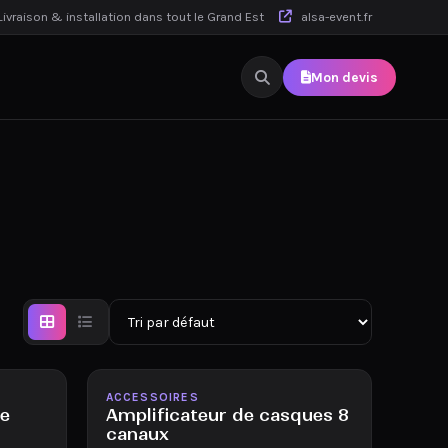
ivraison & installation dans tout le Grand Est
alsa-event.fr
Mon devis
Disponible
ACCESSOIRES
de
Amplificateur de casques 8
canaux