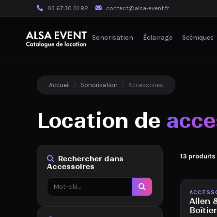
03 67 30 01 82
contact@alsa-event.fr
Sonorisation
Éclairage
Scéniques
Accueil
/
Sonorisation
/
Accessoires
Location de
acce
13 produits
Rechercher dans
Accessoires
Disponib
ACCESS
Allen 
Boîtie