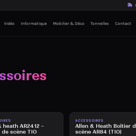
L
Vidéo
Informatique
Mobilier & Déco
Tonnelles
Contact
ssoires
le
Disponible
Nouveau
OIRES
ACCESSOIRES
& heath AR2412 –
Allen & Heath Boîtier 
r de scène TIO
scène AR84 (TIO)