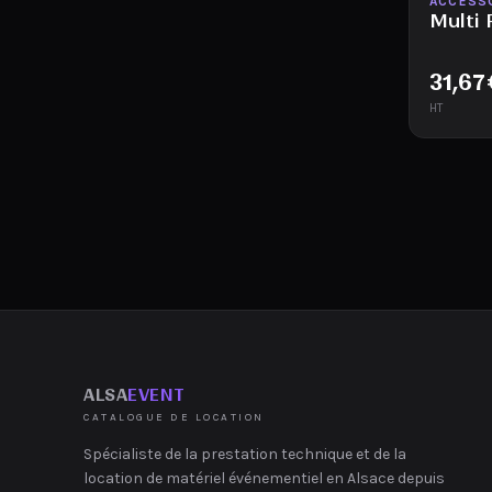
Disponib
ACCESS
Multi 
31,67
HT
ALSA
EVENT
CATALOGUE DE LOCATION
Spécialiste de la prestation technique et de la
location de matériel événementiel en Alsace depuis