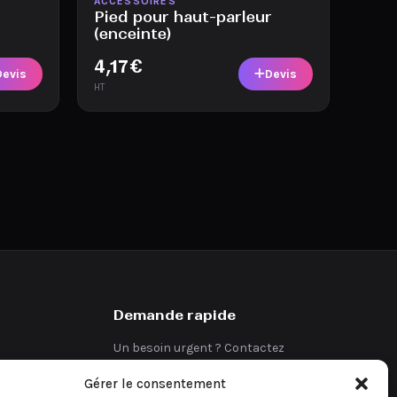
Disponible
ACCESSOIRES
Pied pour haut-parleur
(enceinte)
4,17
€
Devis
Devis
HT
Demande rapide
Un besoin urgent ? Contactez
directement notre équipe.
Gérer le consentement