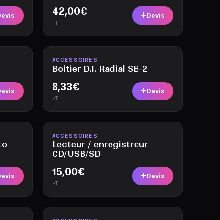
42,00
€
Devis
Devis
HT
Disponible
ACCESSOIRES
Boitier D.I. Radial SB-2
8,33
€
Devis
Devis
HT
Disponible
ACCESSOIRES
to
Lecteur / enregistreur
CD/USB/SD
15,00
€
Devis
Devis
HT