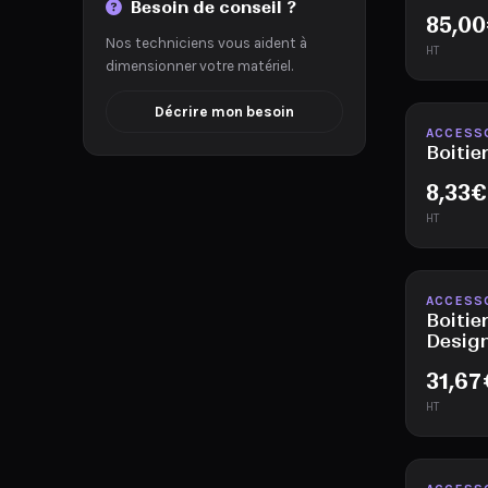
Besoin de conseil ?
85,00
Nos techniciens vous aident à
HT
dimensionner votre matériel.
Décrire mon besoin
Disponib
ACCESS
Boitie
8,33
€
HT
Disponib
ACCESS
Boitie
Desig
31,67
HT