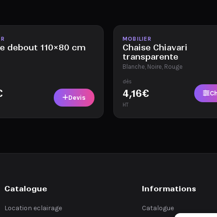
ble
Disponible
ER
MOBILIER
e debout 110×80 cm
Chaise Chiavari
transparente
Blanche, Noire, Rouge
dès
€
4,16
€
Ch
Devis
HT
Catalogue
Informations
Location eclairage
Catalogue