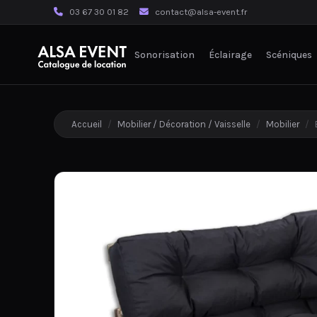
03 67 30 01 82
contact@alsa-event.fr
Sonorisation
Éclairage
Scéniques
Accueil
/
Mobilier / Décoration / Vaisselle
/
Mobilier
/