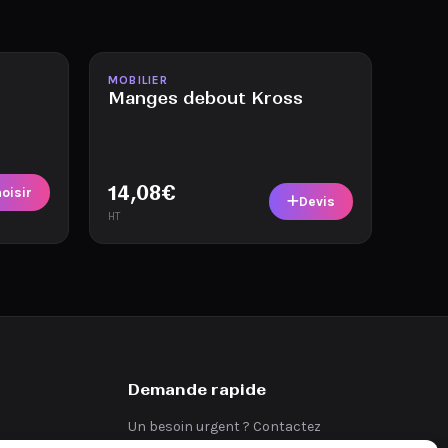
Disponible
MOBILIER
Manges debout Kross
14,08
€
oisir
Devis
HT
Demande rapide
Un besoin urgent ? Contactez