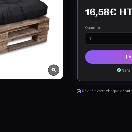
16,58
€
H
Quantité
A
Sans 
Révisé avant chaque départ