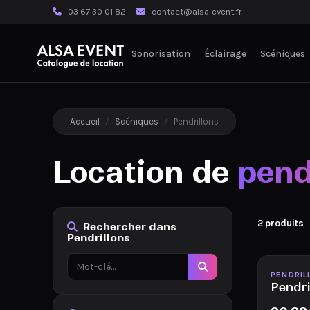
03 67 30 01 82
contact@alsa-event.fr
Sonorisation
Éclairage
Scéniques
Accueil
/
Scéniques
/
Pendrillons
Location de
pend
2 produits
Rechercher dans
Pendrillons
Disponib
PENDRIL
Pendr