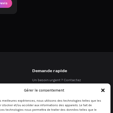
Devis
Demande rapide
Un besoin urgent ? Contactez
directement notre équipe.
Gérer le consentement
Demander un devis
les meilleures expériences, nous utilisons des technologies telles que les
 stocker et/ou accéder aux informations des appareils. Le fait de
ces technologies nous permettra de traiter des données telles que le