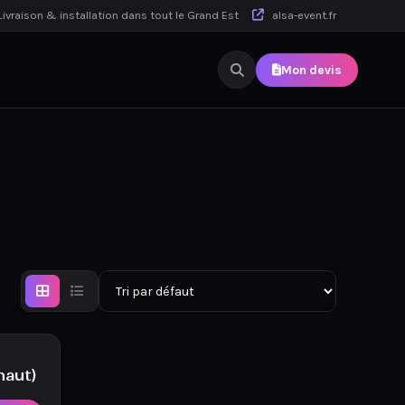
ivraison & installation dans tout le Grand Est
alsa-event.fr
Mon devis
haut)