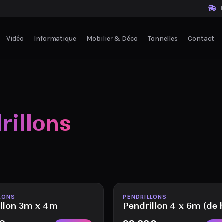
L
Vidéo
Informatique
Mobilier & Déco
Tonnelles
Contact
rillons
le
Disponible
LONS
PENDRILLONS
illon 3m x 4m
Pendrillon 4 x 6m (de 