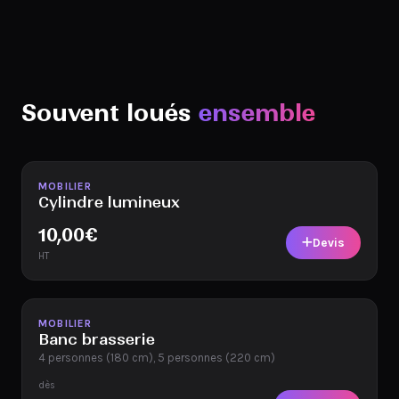
Souvent loués
ensemble
Disponible
MOBILIER
Cylindre lumineux
10,00
€
Devis
HT
Disponible
MOBILIER
Banc brasserie
4 personnes (180 cm), 5 personnes (220 cm)
dès