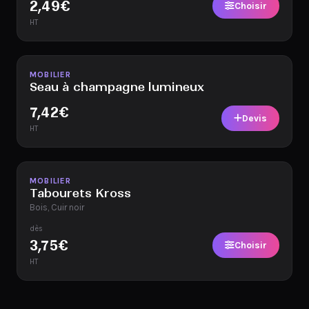
2,49
€
Choisir
HT
Disponible
MOBILIER
Seau à champagne lumineux
7,42
€
Devis
HT
Disponible
MOBILIER
Tabourets Kross
Bois, Cuir noir
dès
3,75
€
Choisir
HT