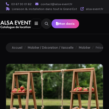
03 67 30 01 82
contact@alsa-event.fr
Livraison & installation dans tout le Grand Est
alsa-event.fr
Mon devis
Accueil
/
Mobilier / Décoration / Vaisselle
/
Mobilier
/
Présento