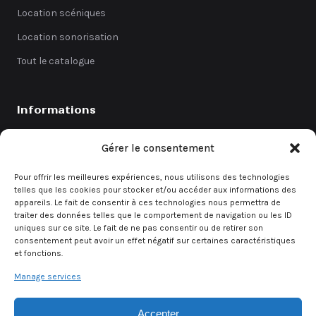
Location scéniques
Location sonorisation
Tout le catalogue
Informations
Catalogue
Gérer le consentement
Coefficients
Pour offrir les meilleures expériences, nous utilisons des technologies
Contact
telles que les cookies pour stocker et/ou accéder aux informations des
appareils. Le fait de consentir à ces technologies nous permettra de
Demande de devis
traiter des données telles que le comportement de navigation ou les ID
uniques sur ce site. Le fait de ne pas consentir ou de retirer son
consentement peut avoir un effet négatif sur certaines caractéristiques
et fonctions.
Demande rapide
Manage services
Un besoin urgent ? Contactez directement notre équipe.
Accepter
Demander un devis