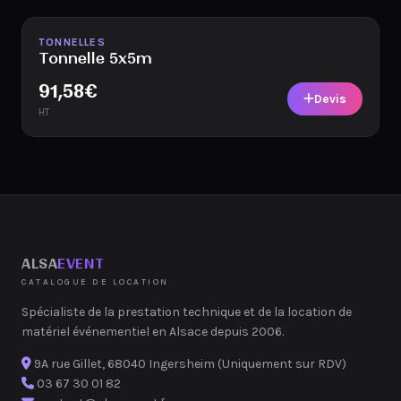
Disponible
TONNELLES
Tonnelle 5x5m
91,58
€
Devis
HT
ALSA
EVENT
CATALOGUE DE LOCATION
Spécialiste de la prestation technique et de la location de
matériel événementiel en Alsace depuis 2006.
9A rue Gillet, 68040 Ingersheim (Uniquement sur RDV)
03 67 30 01 82