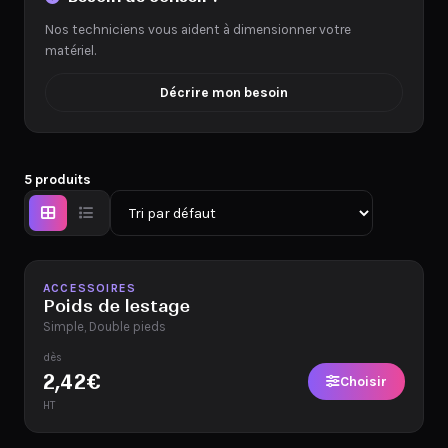
Nos techniciens vous aident à dimensionner votre
matériel.
Décrire mon besoin
5 produits
Disponible
ACCESSOIRES
Poids de lestage
Simple, Double pieds
dès
2,42
€
Choisir
HT