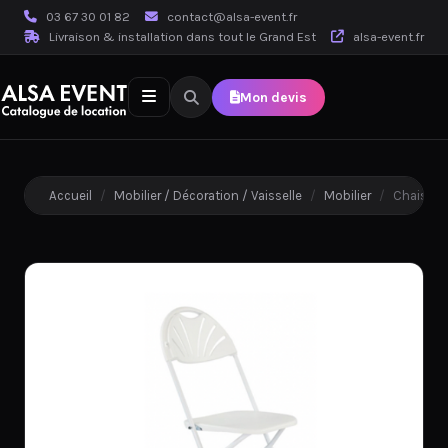
03 67 30 01 82
contact@alsa-event.fr
Livraison & installation dans tout le Grand Est
alsa-event.fr
Mon devis
Accueil
/
Mobilier / Décoration / Vaisselle
/
Mobilier
/
Chaise A