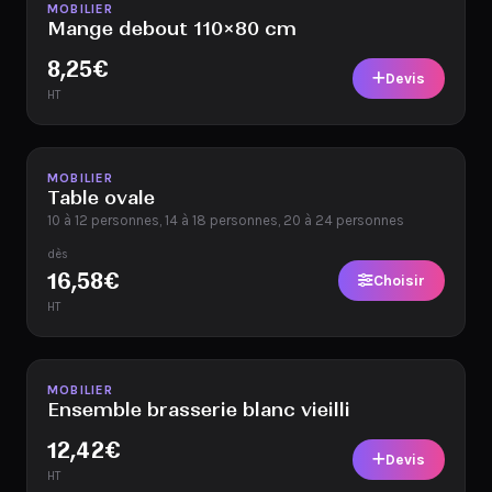
Disponible
MOBILIER
Mange debout 110×80 cm
8,25
€
Devis
HT
Disponible
MOBILIER
Table ovale
10 à 12 personnes, 14 à 18 personnes, 20 à 24 personnes
dès
16,58
€
Choisir
HT
Disponible
MOBILIER
Ensemble brasserie blanc vieilli
12,42
€
Devis
HT