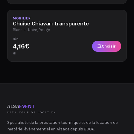
Disponible
MOBILIER
Chaise Chiavari transparente
Blanche, Noire, Rouge
dès
4,16
€
Choisir
HT
ALSA
EVENT
CATALOGUE DE LOCATION
Spécialiste de la prestation technique et de la location de
matériel événementiel en Alsace depuis 2006.