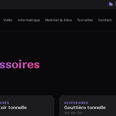
L
Vidéo
Informatique
Mobilier & Déco
Tonnelles
Contact
ssoires
le
Disponible
OIRES
ACCESSOIRES
ir tonnelle
Gouttière tonnelle
3m, 4m, 5m