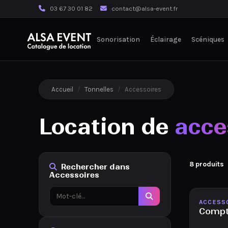
03 67 30 01 82
contact@alsa-event.fr
Sonorisation
Éclairage
Scéniques
Accueil
/
Tonnelles
/
Accessoires
Location de
acce
8 produits
Rechercher dans
Accessoires
Disponib
ACCESS
Compto