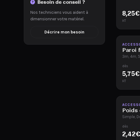
Besoin de conseil ?
8,25
€
Nos techniciens vous aident à
dimensionner votre matériel.
HT
Décrire mon besoin
Disponib
ACCESS
Paroi 
3m, 4m, 
dès
5,75
€
HT
Disponib
ACCESS
Poids 
Simple, D
dès
2,42