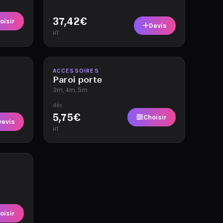
37,42
€
oisir
Devis
HT
Disponible
ACCESSOIRES
Paroi porte
3m, 4m, 5m
dès
5,75
€
Choisir
Devis
HT
oisir