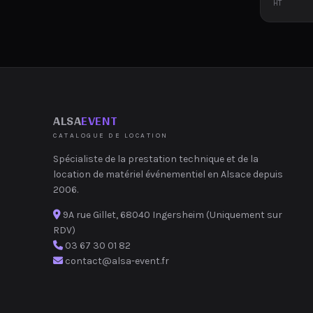
HT
ALSA
EVENT
CATALOGUE DE LOCATION
Spécialiste de la prestation technique et de la
location de matériel événementiel en Alsace depuis
2006.
9A rue Gillet, 68040 Ingersheim (Uniquement sur
RDV)
03 67 30 01 82
contact@alsa-event.fr