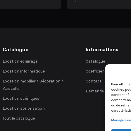
HT
Catalogue
Informations
Location eclairage
Catalogue
Location informatique
Coefficients
Location mobilier / Décoration /
Contact
Pour offrir 
Vaisselle
cookies pour
Demande de devis
consentir à 
Location scéniques
comportement
ou de retire
Location sonorisation
caractéristi
Tout le catalogue
Manage ser