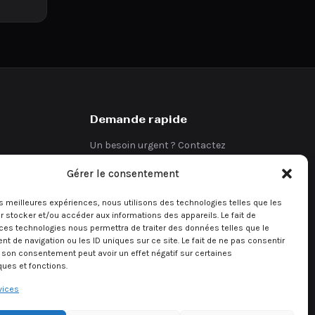
Demande rapide
Un besoin urgent ? Contactez
directement notre équipe.
Gérer le consentement
Demander un devis
les meilleures expériences, nous utilisons des technologies telles que les
 stocker et/ou accéder aux informations des appareils. Le fait de
ces technologies nous permettra de traiter des données telles que le
 de navigation ou les ID uniques sur ce site. Le fait de ne pas consentir
r son consentement peut avoir un effet négatif sur certaines
ques et fonctions.
vices