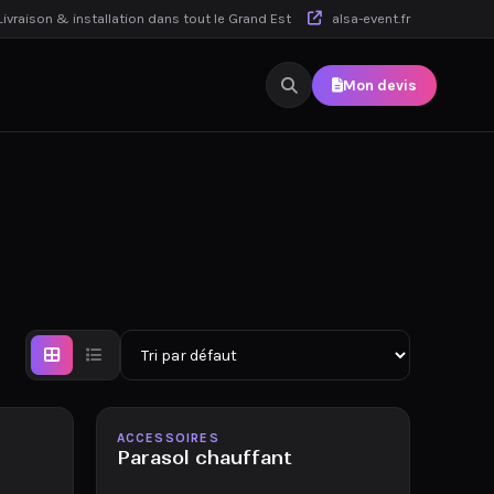
ivraison & installation dans tout le Grand Est
alsa-event.fr
Mon devis
Disponible
ACCESSOIRES
Parasol chauffant