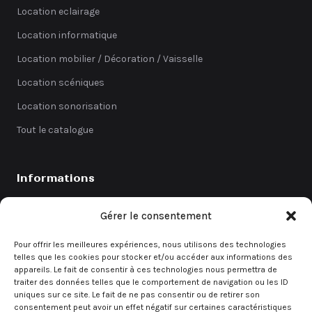
Location eclairage
Location informatique
Location mobilier / Décoration / Vaisselle
Location scéniques
Location sonorisation
Tout le catalogue
Informations
Catalogue
Gérer le consentement
Coefficients
Pour offrir les meilleures expériences, nous utilisons des technologies
Contact
telles que les cookies pour stocker et/ou accéder aux informations des
appareils. Le fait de consentir à ces technologies nous permettra de
Demande de devis
traiter des données telles que le comportement de navigation ou les ID
uniques sur ce site. Le fait de ne pas consentir ou de retirer son
consentement peut avoir un effet négatif sur certaines caractéristiques