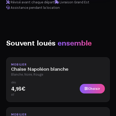
Révisé avant chaque départ
Livraison Grand Est
Assistance pendant la location
Souvent loués
ensemble
Disponible
MOBILIER
Chaise Napoléon blanche
Blanche, Noire, Rouge
dès
4,16
€
Choisir
HT
Disponible
MOBILIER