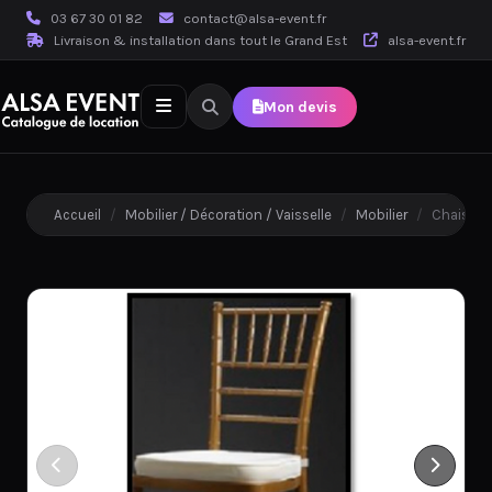
03 67 30 01 82
contact@alsa-event.fr
Livraison & installation dans tout le Grand Est
alsa-event.fr
Mon devis
Accueil
/
Mobilier / Décoration / Vaisselle
/
Mobilier
/
Chaise Ch