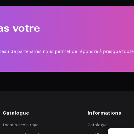
as votre
éseau de partenaires nous permet de répondre à presque tout
Catalogue
Informations
Location eclairage
Catalogue