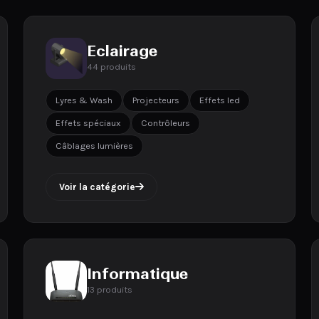
Eclairage
44 produits
Lyres & Wash
Projecteurs
Effets led
Effets spéciaux
Contrôleurs
Câblages lumières
Voir la catégorie
Informatique
13 produits