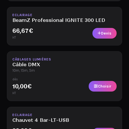
Disponible
ECLAIRAGE
BeamZ Professional IGNITE 300 LED
66,67
€
Devis
HT
Disponible
CÂBLAGES LUMIÈRES
Câble DMX
10m, 15m, 5m
dès
10,00
€
Choisir
HT
Disponible
ECLAIRAGE
Chauvet 4 Bar-LT-USB