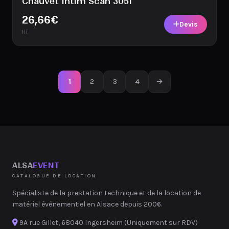
Chauvet Intim Scan 305I
26,66
€
Devis
HT
1
2
3
4
→
ALSA
EVENT
CATALOGUE DE LOCATION
Spécialiste de la prestation technique et de la location de
matériel événementiel en Alsace depuis 2006.
9A rue Gillet, 68040 Ingersheim (Uniquement sur RDV)