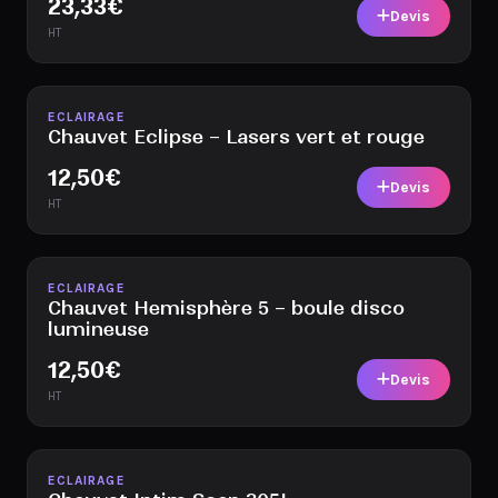
23,33
€
Devis
HT
Disponible
ECLAIRAGE
Chauvet Eclipse – Lasers vert et rouge
12,50
€
Devis
HT
Disponible
ECLAIRAGE
Chauvet Hemisphère 5 – boule disco
lumineuse
12,50
€
Devis
HT
Disponible
ECLAIRAGE