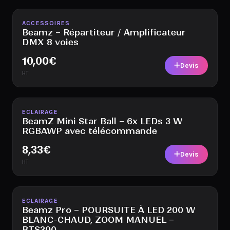
Disponible
ACCESSOIRES
Beamz – Répartiteur / Amplificateur
DMX 8 voies
10,00
€
Devis
HT
Disponible
ECLAIRAGE
BeamZ Mini Star Ball – 6x LEDs 3 W
RGBAWP avec télécommande
8,33
€
Devis
HT
Disponible
ECLAIRAGE
Beamz Pro – POURSUITE À LED 200 W
BLANC-CHAUD, ZOOM MANUEL –
BTS200