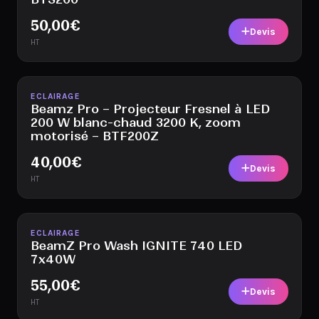
50,00
€
Devis
HT
Disponible
ECLAIRAGE
Beamz Pro – Projecteur Fresnel à LED
200 W blanc-chaud 3200 K, zoom
motorisé – BTF200Z
40,00
€
Devis
HT
Disponible
ECLAIRAGE
BeamZ Pro Wash IGNITE 740 LED
7x40W
55,00
€
Devis
HT