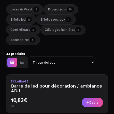
Lyres & Wash
Projecteurs
3
16
Effets led
Effets spéciaux
11
4
Contrôleurs
Câblages lumières
5
2
Accessoires
4
44 produits
Disponible
ECLAIRAGE
Barre de led pour décoration / ambiance
ADJ
10,83
€
Devis
HT