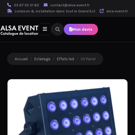
03 67 30 01 82
contact@alsa-event.fr
Livraison & installation dans tout le Grand Est
alsa-event.fr
Mon devis
Accueil
/
Eclairage
/
Effets led
/
UV Panel