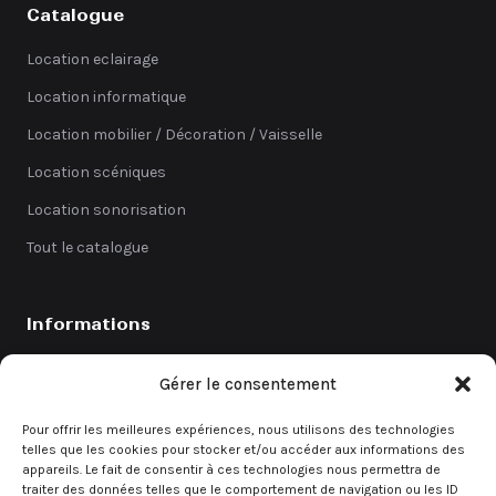
Catalogue
Location eclairage
Location informatique
Location mobilier / Décoration / Vaisselle
Location scéniques
Location sonorisation
Tout le catalogue
Informations
Catalogue
Gérer le consentement
Coefficients
Pour offrir les meilleures expériences, nous utilisons des technologies
Contact
telles que les cookies pour stocker et/ou accéder aux informations des
appareils. Le fait de consentir à ces technologies nous permettra de
Demande de devis
traiter des données telles que le comportement de navigation ou les ID