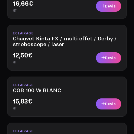
16,66
€
Devis
HT
Disponible
ECLAIRAGE
Chauvet Kinta FX / multi effet / Derby /
stroboscope / laser
12,50
€
Devis
HT
Disponible
ECLAIRAGE
COB 100 W BLANC
15,83
€
Devis
HT
Disponible
ECLAIRAGE