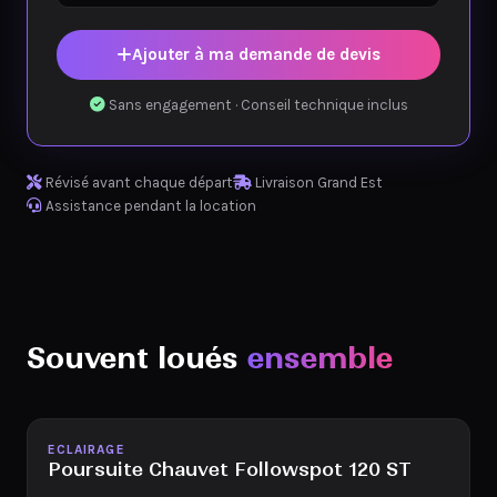
Ajouter à ma demande de devis
Sans engagement · Conseil technique inclus
Révisé avant chaque départ
Livraison Grand Est
Assistance pendant la location
Souvent loués
ensemble
Disponible
ECLAIRAGE
Poursuite Chauvet Followspot 120 ST