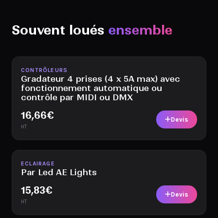
Souvent loués
ensemble
Disponible
CONTRÔLEURS
Gradateur 4 prises (4 x 5A max) avec
fonctionnement automatique ou
contrôle par MIDI ou DMX
16,66
€
Devis
HT
Disponible
ECLAIRAGE
Par Led AE Lights
15,83
€
Devis
HT