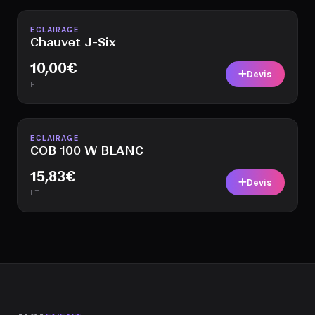
Disponible
ECLAIRAGE
Chauvet J-Six
10,00
€
Devis
HT
Disponible
ECLAIRAGE
COB 100 W BLANC
15,83
€
Devis
HT