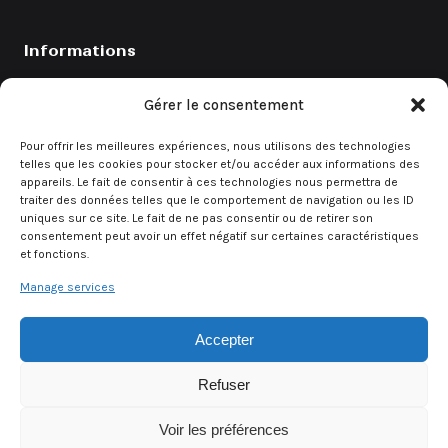
Informations
Catalogue
Gérer le consentement
Coefficients
Pour offrir les meilleures expériences, nous utilisons des technologies
Contact
telles que les cookies pour stocker et/ou accéder aux informations des
appareils. Le fait de consentir à ces technologies nous permettra de
Demande de devis
traiter des données telles que le comportement de navigation ou les ID
uniques sur ce site. Le fait de ne pas consentir ou de retirer son
consentement peut avoir un effet négatif sur certaines caractéristiques
et fonctions.
Demande rapide
Manage services
Un besoin urgent ? Contactez directement notre équipe.
Accepter
Demander un devis
Refuser
Voir les préférences
© 2026 Alsa Event — Tous droits réservés