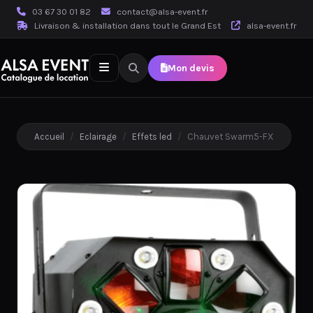
03 67 30 01 82
contact@alsa-event.fr
Livraison & installation dans tout le Grand Est
alsa-event.fr
Mon devis
Accueil
/
Eclairage
/
Effets led
/
Chauvet Swarm5-FX