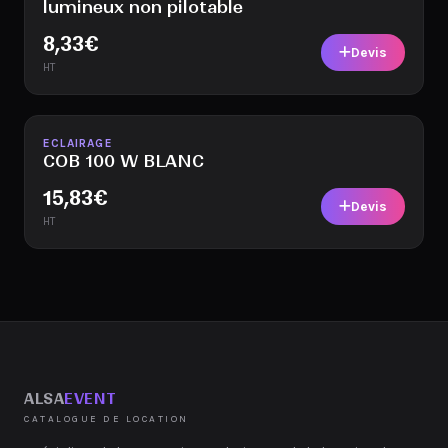
lumineux non pilotable
8,33
€
Devis
HT
Disponible
ECLAIRAGE
COB 100 W BLANC
15,83
€
Devis
HT
ALSA
EVENT
CATALOGUE DE LOCATION