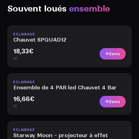
Souvent loués
ensemble
Disponible
ECLAIRAGE
Chauvet SPQUAD12
18,33
€
Devis
HT
Disponible
ECLAIRAGE
Ensemble de 4 PAR led Chauvet 4 Bar
16,66
€
Devis
HT
Disponible
ECLAIRAGE
Starway Moon – projecteur à effet