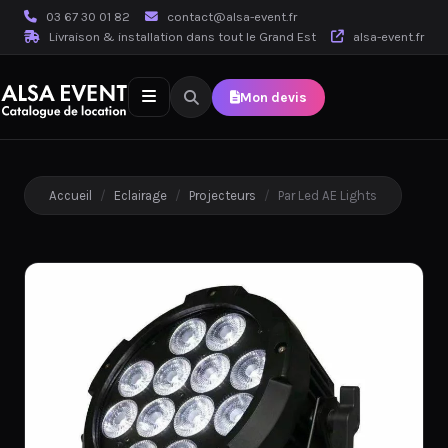
03 67 30 01 82
contact@alsa-event.fr
Livraison & installation dans tout le Grand Est
alsa-event.fr
Mon devis
Accueil
/
Eclairage
/
Projecteurs
/
Par Led AE Lights