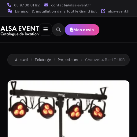
03 67 30 01 82
contact@alsa-event.fr
Livraison & installation dans tout le Grand Est
alsa-event.fr
Mon devis
Accueil
/
Eclairage
/
Projecteurs
/
Chauvet 4 Bar-LT-USB