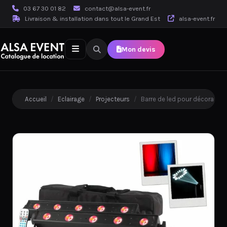
03 67 30 01 82
contact@alsa-event.fr
Livraison & installation dans tout le Grand Est
alsa-event.fr
Mon devis
Accueil
/
Eclairage
/
Projecteurs
/
Barre de led pour décoratio