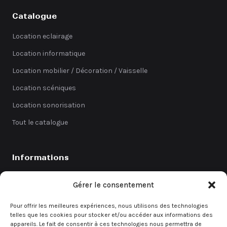
Catalogue
Location eclairage
Location informatique
Location mobilier / Décoration / Vaisselle
Location scéniques
Location sonorisation
Tout le catalogue
Informations
Catalogue
Gérer le consentement
Coefficients
Pour offrir les meilleures expériences, nous utilisons des technologies
Contact
telles que les cookies pour stocker et/ou accéder aux informations des
appareils. Le fait de consentir à ces technologies nous permettra de