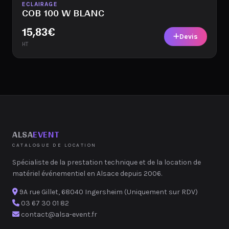
Disponible
ECLAIRAGE
COB 100 W BLANC
15,83
€
Devis
HT
ALSA
EVENT
CATALOGUE DE LOCATION
Spécialiste de la prestation technique et de la location de
matériel événementiel en Alsace depuis 2006.
9A rue Gillet, 68040 Ingersheim (Uniquement sur RDV)
03 67 30 01 82
contact@alsa-event.fr