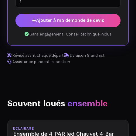
Ajouter à ma demande de devis
Sans engagement · Conseil technique inclus
Révisé avant chaque départ
Livraison Grand Est
Assistance pendant la location
Souvent loués
ensemble
Disponible
ECLAIRAGE
Ensemble de 4 PAR led Chauvet 4 Bar