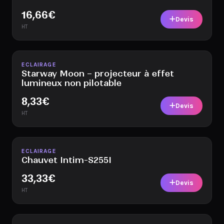
16,66
€
Devis
HT
Disponible
ECLAIRAGE
Starway Moon – projecteur à effet
lumineux non pilotable
8,33
€
Devis
HT
Disponible
ECLAIRAGE
Chauvet Intim-S255I
33,33
€
Devis
HT