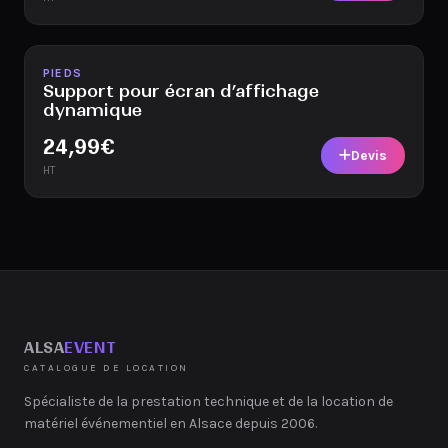
Disponible
PIEDS
Support pour écran d’affichage
dynamique
24,99
€
Devis
HT
ALSA
EVENT
CATALOGUE DE LOCATION
Spécialiste de la prestation technique et de la location de
matériel événementiel en Alsace depuis 2006.