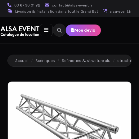
03 67 30 01 82
contact@alsa-event.fr
Livraison & installation dans tout le Grand Est
alsa-event.fr
Mon devis
Accueil
/
Scéniques
/
Scéniques & structure alu
/
structure a