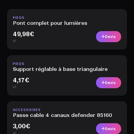
Disponible
PIEDS
Pont complet pour lumières
49,98
€
Devis
HT
Disponible
PIEDS
Support réglable à base triangulaire
4,17
€
Devis
HT
Disponible
ACCESSOIRES
Passe cable 4 canaux defender 85160
3,00
€
Devis
HT