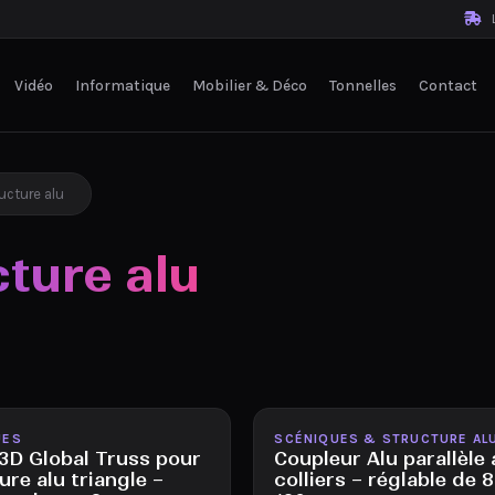
L
Vidéo
Informatique
Mobilier & Déco
Tonnelles
Contact
ucture alu
cture alu
le
Disponible
UES
SCÉNIQUES & STRUCTURE AL
3D Global Truss pour
Coupleur Alu parallèle
ure alu triangle –
colliers – réglable de 