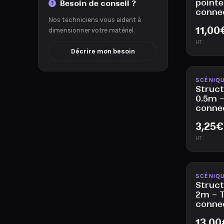
pointe
Besoin de conseil ?
conne
Nos techniciens vous aident à
11,00
dimensionner votre matériel.
HT
Décrire mon besoin
Disponib
SCÉNIQ
Struct
0.5m –
conne
3,25
€
HT
Disponib
SCÉNIQ
Struct
2m – T
conne
13,00