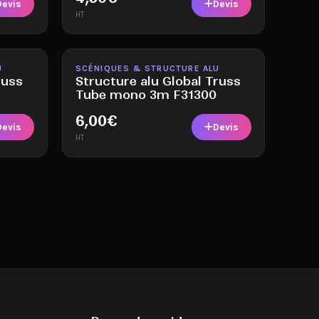
Devis
Devis
HT
Disponible
U
SCÉNIQUES & STRUCTURE ALU
russ
Structure alu Global Truss
Tube mono 3m F31300
6,00
€
Devis
Devis
HT