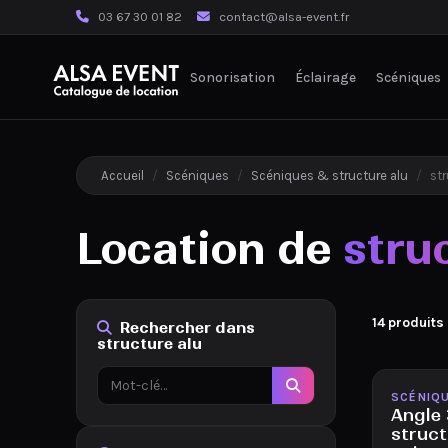
03 67 30 01 82
contact@alsa-event.fr
Sonorisation
Éclairage
Scéniques
Accueil
/
Scéniques
/
Scéniques & structure alu
/
str
Location de
stru
14 produits
Rechercher dans
structure alu
Disponib
SCÉNIQ
Angle 
struct