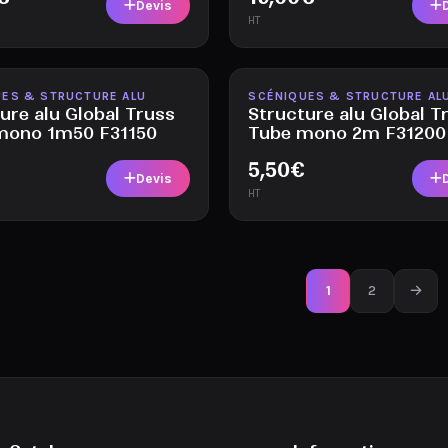
Devis
HT
le
Disponible
ES & STRUCTURE ALU
SCÉNIQUES & STRUCTURE AL
ure alu Global Truss
Structure alu Global T
mono 1m50 F31150
Tube mono 2m F31200
€
5,50
€
Devis
HT
1
2
→