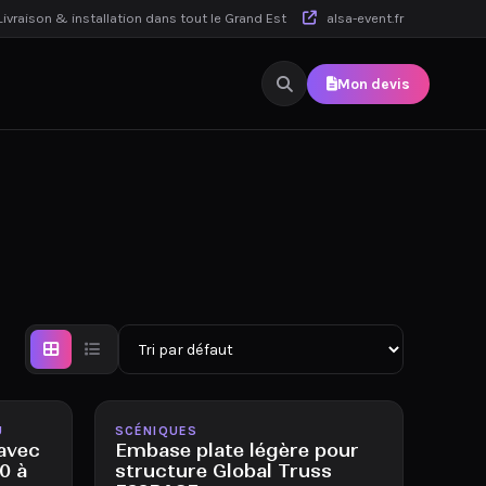
ivraison & installation dans tout le Grand Est
alsa-event.fr
Mon devis
Disponible
U
SCÉNIQUES
 avec
Embase plate légère pour
80 à
structure Global Truss