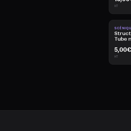
HT
Disponib
SCÉNIQU
Struct
Tube 
5,00
HT