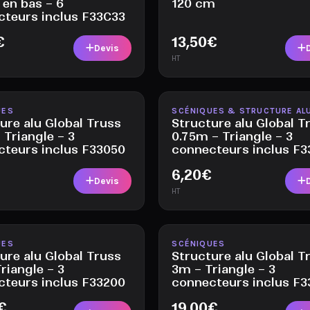
 en bas – 6
120 cm
cteurs inclus F33C33
€
13,50
€
Devis
HT
le
Disponible
UES
SCÉNIQUES & STRUCTURE AL
ure alu Global Truss
Structure alu Global T
 Triangle – 3
0.75m – Triangle – 3
cteurs inclus F33050
connecteurs inclus F
6,20
€
Devis
HT
le
Disponible
UES
SCÉNIQUES
ure alu Global Truss
Structure alu Global T
riangle – 3
3m – Triangle – 3
cteurs inclus F33200
connecteurs inclus F
€
19,00
€