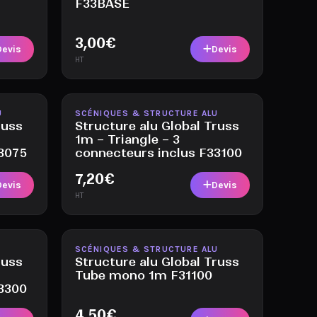
F33BASE
3,00
€
Devis
Devis
HT
Disponible
U
SCÉNIQUES & STRUCTURE ALU
russ
Structure alu Global Truss
1m – Triangle – 3
33075
connecteurs inclus F33100
7,20
€
Devis
Devis
HT
Disponible
SCÉNIQUES & STRUCTURE ALU
russ
Structure alu Global Truss
Tube mono 1m F31100
33300
4,50
€