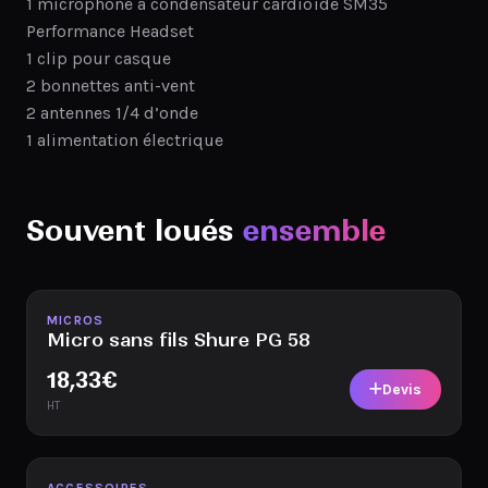
1 microphone à condensateur cardioïde SM35
Performance Headset
1 clip pour casque
2 bonnettes anti-vent
2 antennes 1/4 d’onde
1 alimentation électrique
Souvent loués
ensemble
Disponible
MICROS
Micro sans fils Shure PG 58
18,33
€
Devis
HT
Disponible