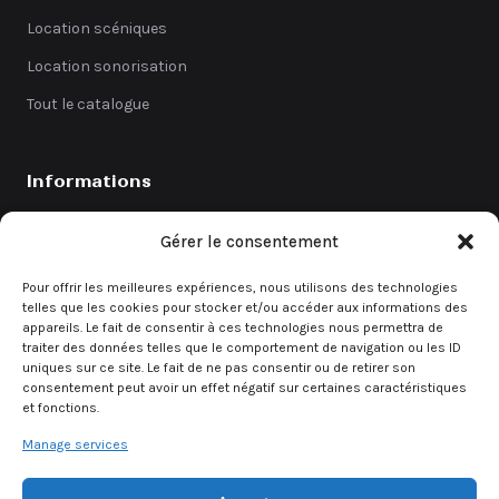
Location scéniques
Location sonorisation
Tout le catalogue
Informations
Catalogue
Gérer le consentement
Coefficients
Pour offrir les meilleures expériences, nous utilisons des technologies
Contact
telles que les cookies pour stocker et/ou accéder aux informations des
appareils. Le fait de consentir à ces technologies nous permettra de
Demande de devis
traiter des données telles que le comportement de navigation ou les ID
uniques sur ce site. Le fait de ne pas consentir ou de retirer son
consentement peut avoir un effet négatif sur certaines caractéristiques
et fonctions.
Demande rapide
Manage services
Un besoin urgent ? Contactez directement notre équipe.