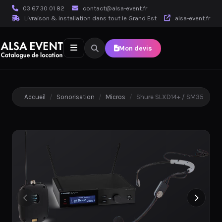
03 67 30 01 82
contact@alsa-event.fr
Livraison & installation dans tout le Grand Est
alsa-event.fr
Mon devis
Accueil
/
Sonorisation
/
Micros
/
Shure SLXD14+ / SM35