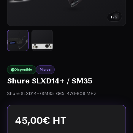
1
/ 2
Disponible
Micros
Shure SLXD14+ / SM35
Shure SLXD14+/SM35 G65, 470-606 MHz
45,00
€
HT