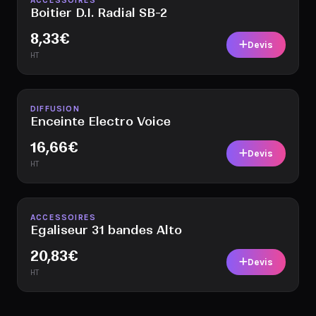
ACCESSOIRES
Boitier D.I. Radial SB-2
8,33
€
Devis
HT
Disponible
DIFFUSION
Enceinte Electro Voice
16,66
€
Devis
HT
Disponible
ACCESSOIRES
Egaliseur 31 bandes Alto
20,83
€
Devis
HT