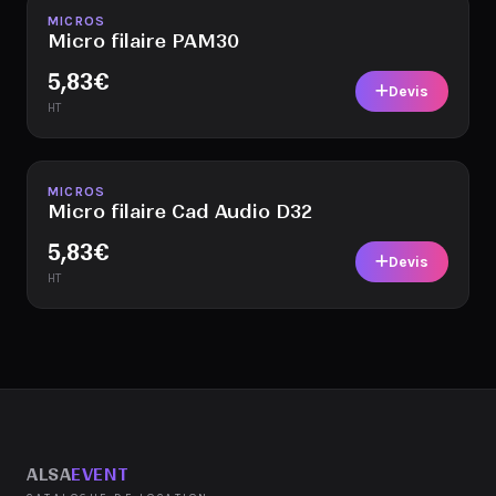
Disponible
MICROS
Micro filaire PAM30
5,83
€
Devis
HT
Disponible
MICROS
Micro filaire Cad Audio D32
5,83
€
Devis
HT
ALSA
EVENT