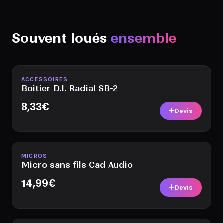
Souvent loués
ensemble
Disponible
ACCESSOIRES
Boitier D.I. Radial SB-2
8,33
€
Devis
HT
Disponible
MICROS
Micro sans fils Cad Audio
14,99
€
Devis
HT