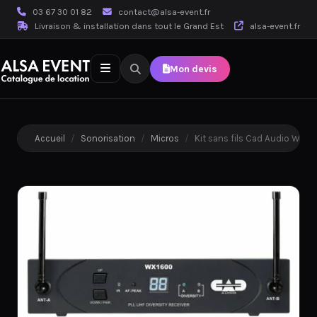
03 67 30 01 82
contact@alsa-event.fr
Livraison & installation dans tout le Grand Est
alsa-event.fr
Mon devis
Accueil
/
Sonorisation
/
Micros
/
Kit sans fils Cad Audio WX1