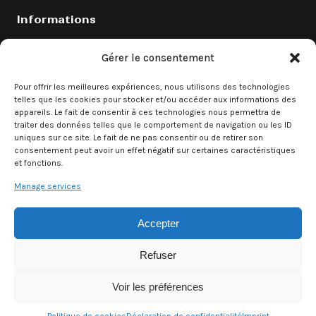
Informations
Catalogue
Gérer le consentement
Coefficients
Pour offrir les meilleures expériences, nous utilisons des technologies
Contact
telles que les cookies pour stocker et/ou accéder aux informations des
appareils. Le fait de consentir à ces technologies nous permettra de
Demande de devis
traiter des données telles que le comportement de navigation ou les ID
uniques sur ce site. Le fait de ne pas consentir ou de retirer son
consentement peut avoir un effet négatif sur certaines caractéristiques
et fonctions.
Demande rapide
Manage services
Un besoin urgent ? Contactez directement notre équipe.
Accepter
Demander un devis
Refuser
Voir les préférences
© 2026 Alsa Event — Tous droits réservés
Mentions légales
CGV
Politique de confidentialité
·
·