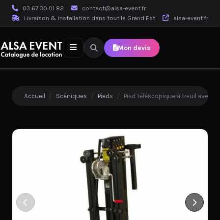
03 67 30 01 82
contact@alsa-event.fr
Livraison & installation dans tout le Grand Est
alsa-event.fr
Mon devis
Accueil
/
Scéniques
/
Pieds
/
Pied téléscopique à treuil avec