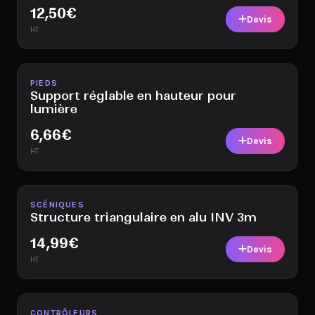
12,50
€
Devis
HT
Disponible
PIEDS
Support réglable en hauteur pour
lumière
6,66
€
Devis
HT
Disponible
SCÉNIQUES
Structure triangulaire en alu INV 3m
14,99
€
Devis
HT
Disponible
CONTRÔLEURS