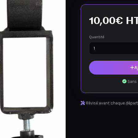
10,00
€
H
Quantité
A
Sans 
Révisé avant chaque départ