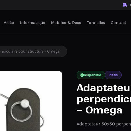
L
Vidéo
Informatique
Mobilier & Déco
Tonnelles
Contact
ndiculaire pour structure – Omega
Disponible
Pieds
Adaptateu
perpendicu
– Omega
Adaptateur 50x50 perpen