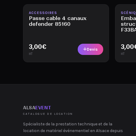
Disponible
Disponi
ACCESSOIRES
SCÉNI
Passe cable 4 canaux
Embas
defender 85160
struc
F33B
3,00
€
3,00
Devis
HT
HT
ALSA
EVENT
CATALOGUE DE LOCATION
Spécialiste de la prestation technique et de la
location de matériel événementiel en Alsace depuis