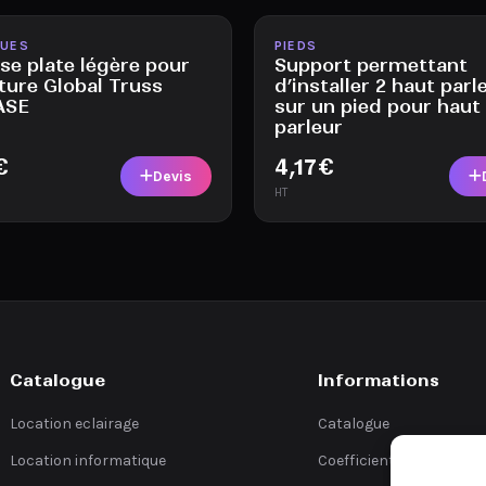
ble
Disponible
QUES
PIEDS
e plate légère pour
Support permettant
ture Global Truss
d’installer 2 haut parl
ASE
sur un pied pour haut
parleur
€
4,17
€
Devis
HT
Catalogue
Informations
Location eclairage
Catalogue
Location informatique
Coefficients