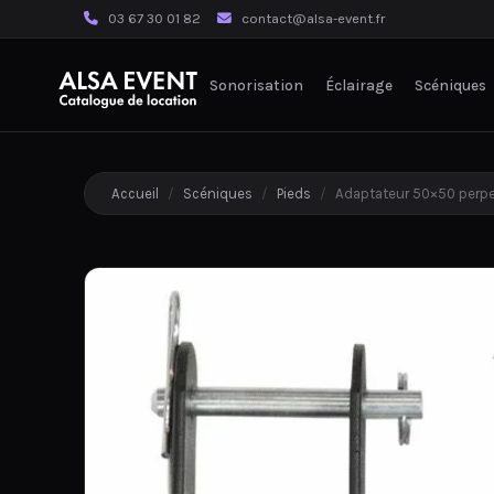
03 67 30 01 82
contact@alsa-event.fr
Sonorisation
Éclairage
Scéniques
Accueil
/
Scéniques
/
Pieds
/
Adaptateur 50×50 perpe