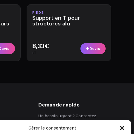
Disponible
PIEDS
Support en T pour
eurs
structures alu
8,33
€
Devis
Devis
HT
Demande rapide
Un besoin urgent ? Contactez
directement notre équipe.
Gérer le consentement