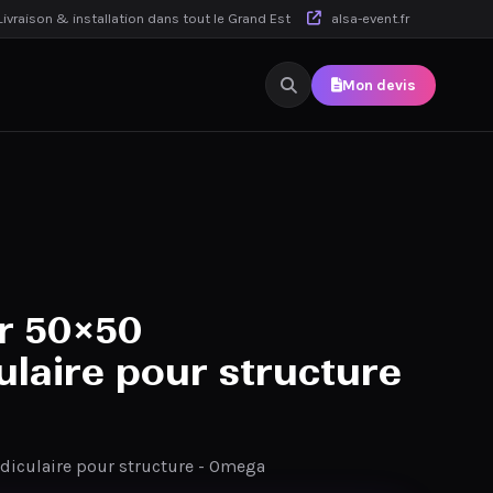
ivraison & installation dans tout le Grand Est
alsa-event.fr
Mon devis
r 50×50
laire pour structure
diculaire pour structure - Omega