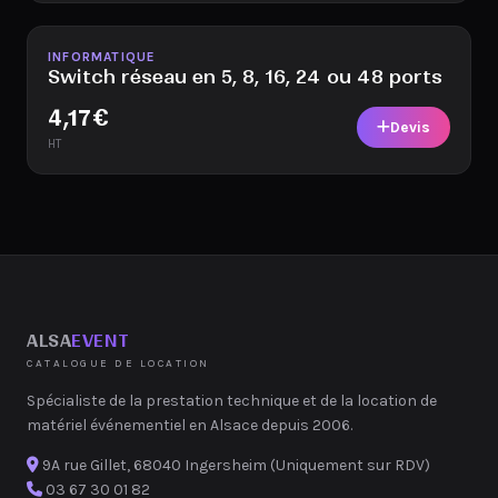
Disponible
INFORMATIQUE
Switch réseau en 5, 8, 16, 24 ou 48 ports
4,17
€
Devis
HT
ALSA
EVENT
CATALOGUE DE LOCATION
Spécialiste de la prestation technique et de la location de
matériel événementiel en Alsace depuis 2006.
9A rue Gillet, 68040 Ingersheim (Uniquement sur RDV)
03 67 30 01 82