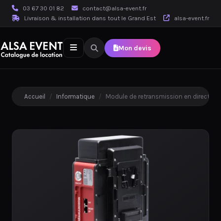
03 67 30 01 82
contact@alsa-event.fr
Livraison & installation dans tout le Grand Est
alsa-event.fr
Mon devis
Accueil
/
Informatique
/
Module de retransmission en direct