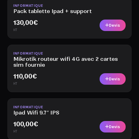
Disponible
INFORMATIQUE
Pack tablette Ipad + support
130,00
€
Devis
HT
Disponible
INFORMATIQUE
Mikrotik routeur wifi 4G avec 2 cartes
sim fournie
110,00
€
Devis
HT
Disponible
INFORMATIQUE
Ipad Wifi 9.7″ IPS
100,00
€
Devis
HT