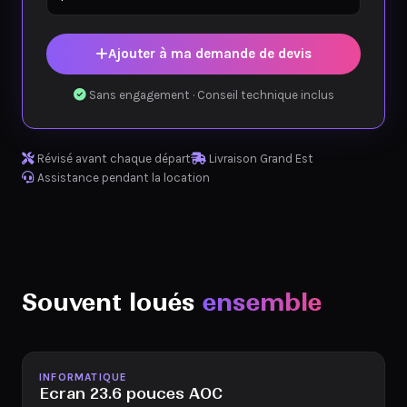
Ajouter à ma demande de devis
Sans engagement · Conseil technique inclus
Révisé avant chaque départ
Livraison Grand Est
Assistance pendant la location
Souvent loués
ensemble
Disponible
INFORMATIQUE
Ecran 23.6 pouces AOC