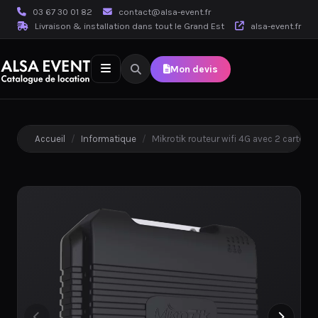
03 67 30 01 82
contact@alsa-event.fr
Livraison & installation dans tout le Grand Est
alsa-event.fr
Mon devis
Accueil
/
Informatique
/
Mikrotik routeur wifi 4G avec 2 cartes s