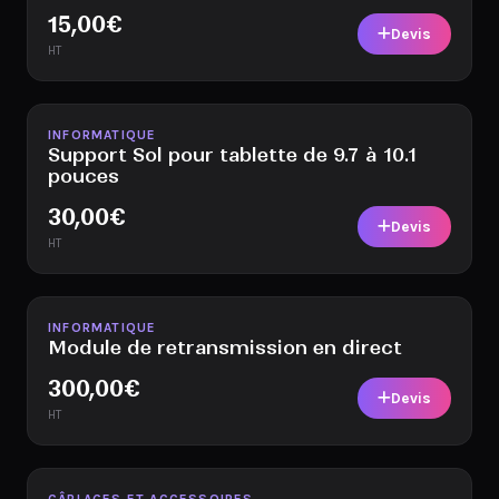
15,00
€
Devis
HT
Disponible
INFORMATIQUE
Support Sol pour tablette de 9.7 à 10.1
pouces
30,00
€
Devis
HT
Disponible
INFORMATIQUE
Module de retransmission en direct
300,00
€
Devis
HT
Disponible
CÂBLAGES ET ACCESSOIRES