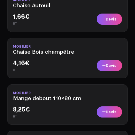
MOBILIER
Chaise Auteuil
1,66
€
Devis
HT
Disponible
MOBILIER
Chaise Bois champêtre
4,16
€
Devis
HT
Disponible
MOBILIER
Mange debout 110×80 cm
8,25
€
Devis
HT