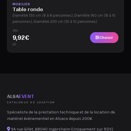
Disponible
MOBILIER
Table ronde
Diamètre 150 cm (6 à 8 personnes), Diamètre 180 cm (8 à 10
personnes), Diamètre 200 cm (10 à 12 personnes)
dès
9,92
€
Choisir
HT
ALSA
EVENT
CATALOGUE DE LOCATION
Spécialiste de la prestation technique et de la location de
matériel événementiel en Alsace depuis 2006.
9A rue Gillet, 68040 Ingersheim (Uniquement sur RDV)