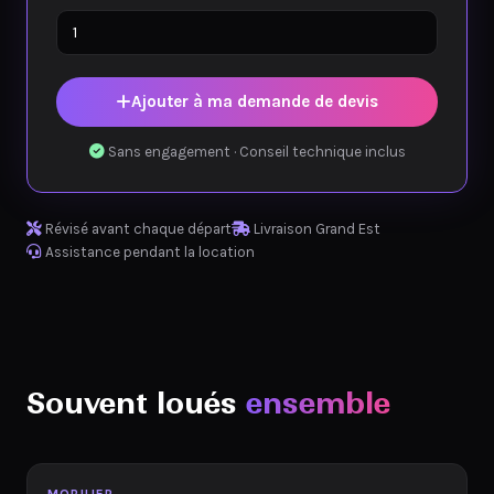
Ajouter à ma demande de devis
Sans engagement · Conseil technique inclus
Révisé avant chaque départ
Livraison Grand Est
Assistance pendant la location
Souvent loués
ensemble
Disponible