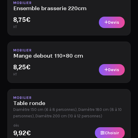
Disponible
MOBILIER
Ensemble brasserie 220cm
8,75
€
Devis
HT
Disponible
MOBILIER
Mange debout 110×80 cm
8,25
€
Devis
HT
Disponible
MOBILIER
Table ronde
Diamètre 150 cm (6 à 8 personnes), Diamètre 180 cm (8 à 10
personnes), Diamètre 200 cm (10 à 12 personnes)
dès
9,92
€
Choisir