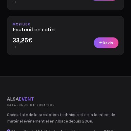
HT
Disponible
MOBILIER
Fauteuil en rotin
33,25
€
Devis
HT
ALSA
EVENT
CATALOGUE DE LOCATION
Spécialiste de la prestation technique et de la location de
matériel événementiel en Alsace depuis 2006.