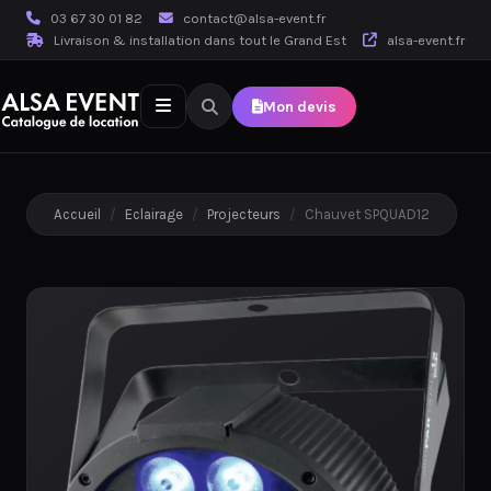
03 67 30 01 82
contact@alsa-event.fr
Livraison & installation dans tout le Grand Est
alsa-event.fr
Mon devis
Accueil
/
Eclairage
/
Projecteurs
/
Chauvet SPQUAD12