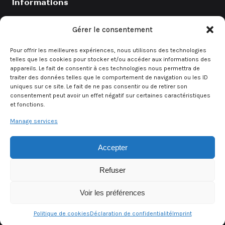
Informations
Catalogue
Gérer le consentement
Coefficients
Pour offrir les meilleures expériences, nous utilisons des technologies
Contact
telles que les cookies pour stocker et/ou accéder aux informations des
appareils. Le fait de consentir à ces technologies nous permettra de
Demande de devis
traiter des données telles que le comportement de navigation ou les ID
uniques sur ce site. Le fait de ne pas consentir ou de retirer son
consentement peut avoir un effet négatif sur certaines caractéristiques
et fonctions.
Demande rapide
Manage services
Un besoin urgent ? Contactez directement notre équipe.
Accepter
Demander un devis
Refuser
Voir les préférences
© 2026 Alsa Event — Tous droits réservés
Mentions légales
CGV
Politique de confidentialité
·
·
Politique de cookies
Déclaration de confidentialité
Imprint