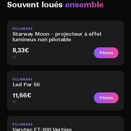
Souvent loués
ensemble
Disponible
ECLAIRAGE
Starway Moon – projecteur à effet
lumineux non pilotable
8,33
€
Devis
HT
Disponible
ECLAIRAGE
Led Par 56
11,66
€
Devis
HT
Disponible
ECLAIRAGE
Varytec ET-100 Vertigo