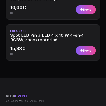
10,00
€
Devis
HT
Disponible
ECLAIRAGE
Spot LED Pin à LED 4 x 10 W 4-en-1
RGBW, zoom motorisé
15,83
€
Devis
HT
ALSA
EVENT
CATALOGUE DE LOCATION