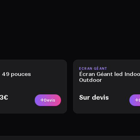
ble
Disponible
ECRAN GÉANT
 49 pouces
Écran Géant led Indoo
Outdoor
13
€
Sur devis
Devis