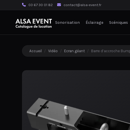
03 67 30 01 82
contact@alsa-event.fr
Sonorisation
Éclairage
Scéniques
Accueil
/
Vidéo
/
Ecran géant
/
Barre d’accroche Bumpe