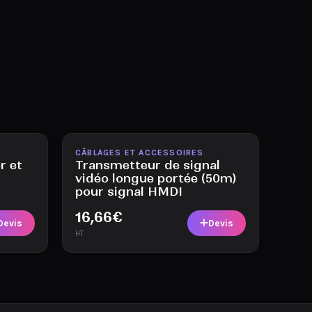
Disponible
CÂBLAGES ET ACCESSOIRES
r et
Transmetteur de signal
vidéo longue portée (50m)
pour signal HMDI
16,66
€
Devis
Devis
HT