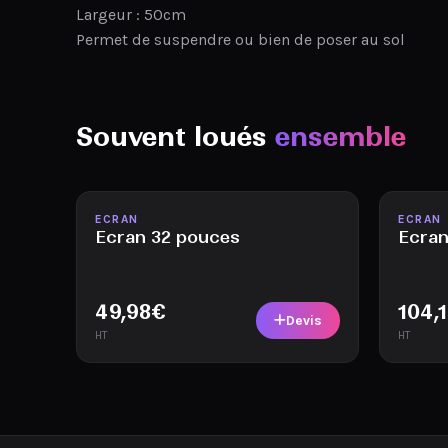
Largeur : 50cm
Permet de suspendre ou bien de poser au sol
Souvent loués
ensemble
Disponible
Disponi
ECRAN
ECRAN
Ecran 32 pouces
Ecran
49,98
€
104,
Devis
HT
HT