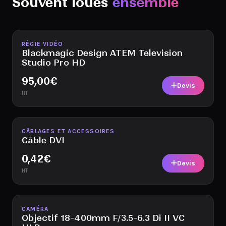
Souvent loués
ensemble
Disponible
RÉGIE VIDÉO
Blackmagic Design ATEM Television
Studio Pro HD
95,00
€
Devis
HT
Disponible
CÂBLAGES ET ACCESSOIRES
Câble DVI
0,42
€
Devis
HT
Disponible
CAMÉRA
Objectif 18-400mm F/3.5-6.3 Di II VC