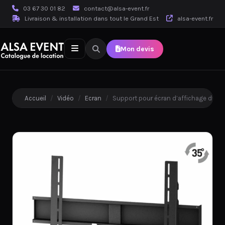
03 67 30 01 82
contact@alsa-event.fr
Livraison & installation dans tout le Grand Est
alsa-event.fr
Mon devis
Accueil
/
Vidéo
/
Ecran
/
Support pour écran d’affichage dyn