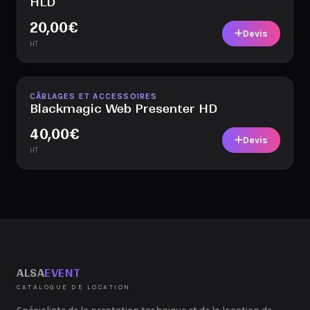
HLD
20,00
€
Devis
HT
Disponible
CÂBLAGES ET ACCESSOIRES
Blackmagic Web Presenter HD
40,00
€
Devis
HT
ALSA
EVENT
CATALOGUE DE LOCATION