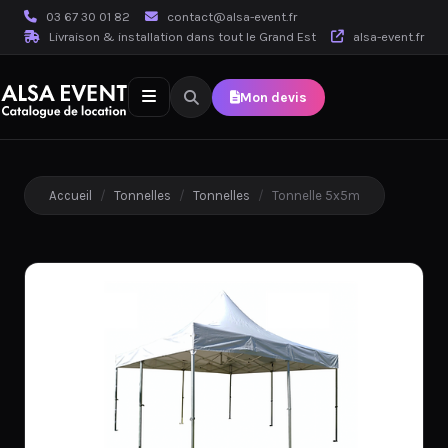
03 67 30 01 82
contact@alsa-event.fr
Livraison & installation dans tout le Grand Est
alsa-event.fr
Mon devis
Accueil
/
Tonnelles
/
Tonnelles
/
Tonnelle 5x5m