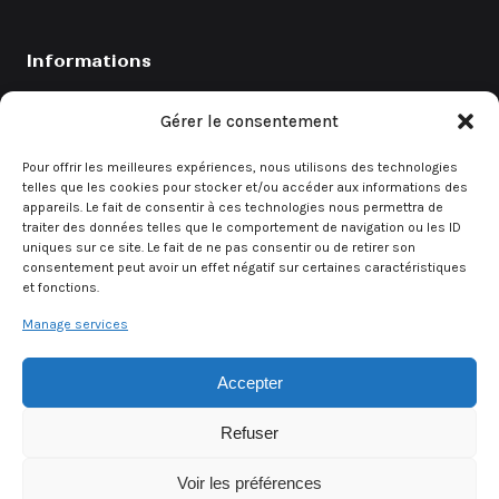
Informations
Catalogue
Gérer le consentement
Coefficients
Pour offrir les meilleures expériences, nous utilisons des technologies
Contact
telles que les cookies pour stocker et/ou accéder aux informations des
appareils. Le fait de consentir à ces technologies nous permettra de
Demande de devis
traiter des données telles que le comportement de navigation ou les ID
uniques sur ce site. Le fait de ne pas consentir ou de retirer son
consentement peut avoir un effet négatif sur certaines caractéristiques
et fonctions.
Demande rapide
Manage services
Un besoin urgent ? Contactez directement notre équipe.
Accepter
Demander un devis
Refuser
Voir les préférences
© 2026 Alsa Event — Tous droits réservés