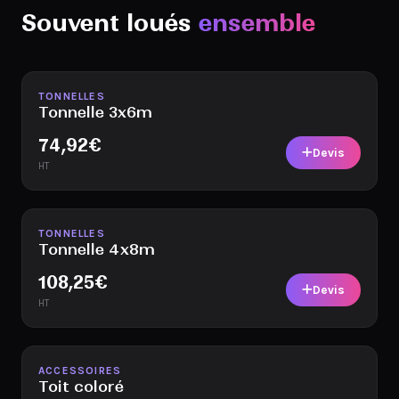
Souvent loués
ensemble
Disponible
TONNELLES
Tonnelle 3x6m
74,92
€
Devis
HT
Disponible
TONNELLES
Tonnelle 4x8m
108,25
€
Devis
HT
Disponible
ACCESSOIRES
Toit coloré