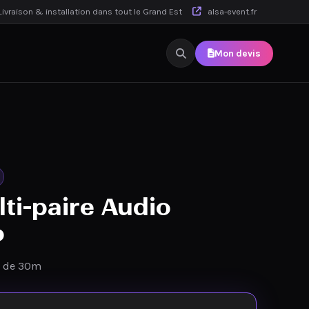
ivraison & installation dans tout le Grand Est
alsa-event.fr
Mon devis
lti-paire Audio
o
le de 30m