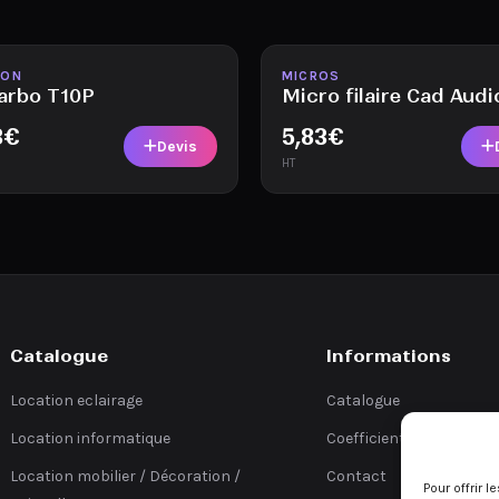
ble
Disponible
ION
MICROS
arbo T10P
Micro filaire Cad Audi
3
€
5,83
€
Devis
HT
Catalogue
Informations
Location eclairage
Catalogue
Location informatique
Coefficients
Location mobilier / Décoration /
Contact
Pour offrir 