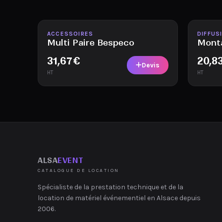
Disponible
Disponi
ACCESSOIRES
DIFFUS
Multi Paire Bespeco
Mont
31,67
€
20,8
Devis
HT
HT
ALSA
EVENT
CATALOGUE DE LOCATION
Spécialiste de la prestation technique et de la
location de matériel événementiel en Alsace depuis
2006.