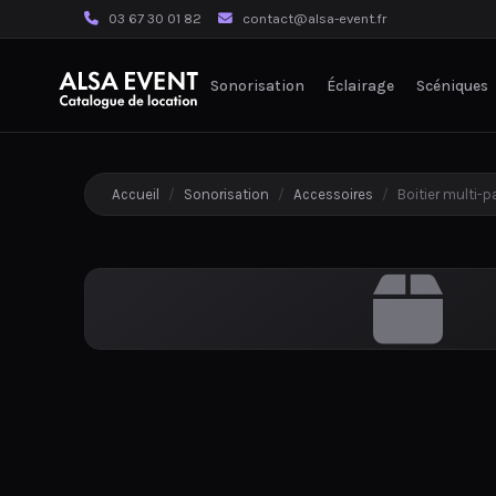
03 67 30 01 82
contact@alsa-event.fr
Sonorisation
Éclairage
Scéniques
Accueil
/
Sonorisation
/
Accessoires
/
Boitier multi-p