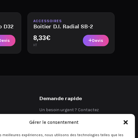
Disponible
ACCESSOIRES
o D32
Boitier D.I. Radial SB-2
8,33
€
Devis
Devis
HT
Demande rapide
Un besoin urgent ? Contactez
directement notre équipe.
Gérer le consentement
Demander un devis
les meilleures expériences, nous utilisons des technologies telles que les