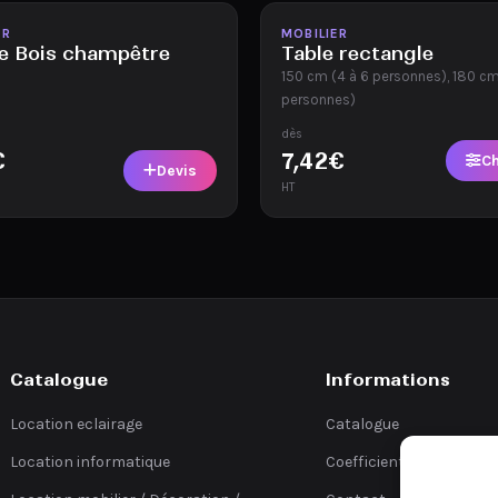
ble
Disponible
ER
MOBILIER
e Bois champêtre
Table rectangle
150 cm (4 à 6 personnes), 180 cm
personnes)
dès
€
7,42
€
Ch
Devis
HT
Catalogue
Informations
Location eclairage
Catalogue
Location informatique
Coefficients