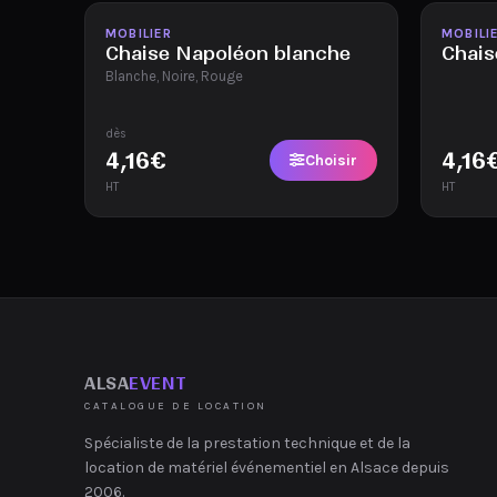
Disponible
Disponi
MOBILIER
MOBILI
Chaise Napoléon blanche
Chais
Blanche, Noire, Rouge
dès
4,16
€
4,16
Choisir
HT
HT
ALSA
EVENT
CATALOGUE DE LOCATION
Spécialiste de la prestation technique et de la
location de matériel événementiel en Alsace depuis
2006.