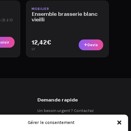
Disponible
MOBILIER
Ensemble brasserie blanc
vieilli
 (8 à 10
12,42
€
oisir
Devis
HT
Demande rapide
Un besoin urgent ? Contactez
directement notre équipe.
Gérer le consentement
Demander un devis