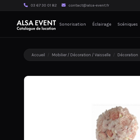
03 67 30 01 82
contact@alsa-event.fr
Sonorisation
Éclairage
Scéniques
Accueil
/
Mobilier / Décoration / Vaisselle
/
Décoration