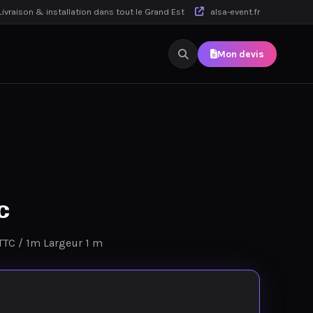
ivraison & installation dans tout le Grand Est
alsa-event.fr
Mon devis
c
TTC / 1m Largeur 1 m