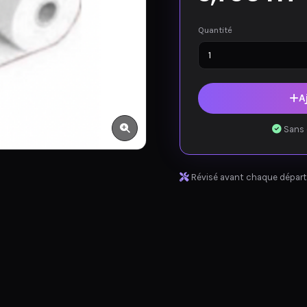
Quantité
A
Sans 
Révisé avant chaque départ