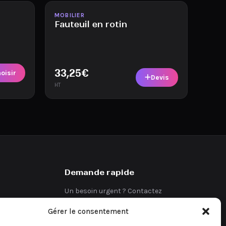
Disponible
MOBILIER
Fauteuil en rotin
33,25
€
oisir
Devis
HT
Demande rapide
Un besoin urgent ? Contactez
directement notre équipe.
Gérer le consentement
Demander un devis