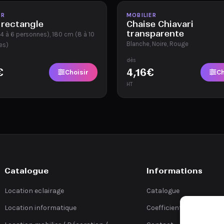
ble
Disponible
ER
MOBILIER
 rectangle
Chaise Chiavari
transparente
4 à 6 personnes), 180 cm (8 à 10
Blanche, Noire, Rouge
es)
dès
€
4,16
€
Choisir
Ch
HT
Catalogue
Informations
Location eclairage
Catalogue
Location informatique
Coefficients