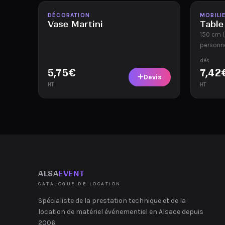
Disponible
Disponi
DÉCORATION
MOBILI
Vase Martini
Table
150 cm (
personn
dès
5,75
€
7,42
Devis
HT
HT
ALSA
EVENT
CATALOGUE DE LOCATION
Spécialiste de la prestation technique et de la
location de matériel événementiel en Alsace depuis
2006.