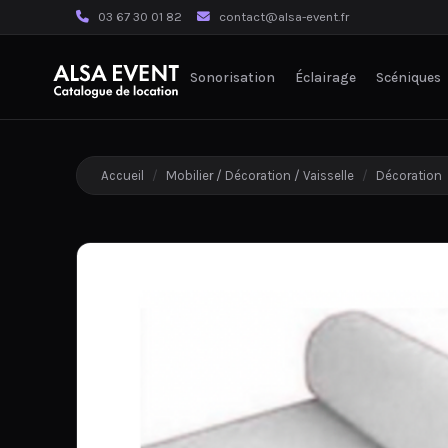
03 67 30 01 82
contact@alsa-event.fr
Sonorisation
Éclairage
Scéniques
Accueil
/
Mobilier / Décoration / Vaisselle
/
Décoration