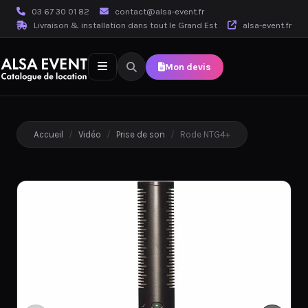
03 67 30 01 82
contact@alsa-event.fr
Livraison & installation dans tout le Grand Est
alsa-event.fr
Mon devis
Accueil
/
Vidéo
/
Prise de son
/
Rode NTG4+