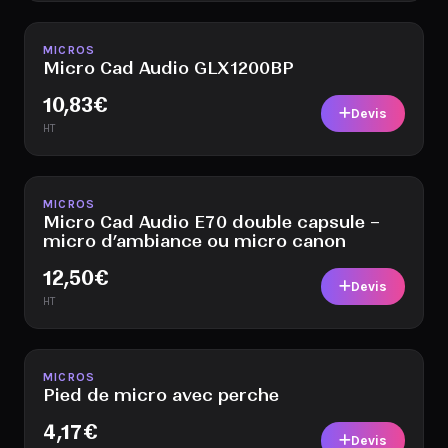
Disponible
MICROS
Micro Cad Audio GLX1200BP
10,83
€
Devis
HT
Disponible
MICROS
Micro Cad Audio E70 double capsule –
micro d’ambiance ou micro canon
12,50
€
Devis
HT
Disponible
MICROS
Pied de micro avec perche
4,17
€
Devis