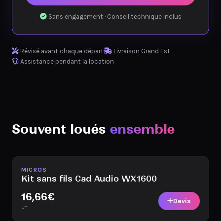
Sans engagement · Conseil technique inclus
Révisé avant chaque départ
Livraison Grand Est
Assistance pendant la location
Souvent loués
ensemble
Disponible
MICROS
Kit sans fils Cad Audio WX1600
16,66
€
Devis
HT