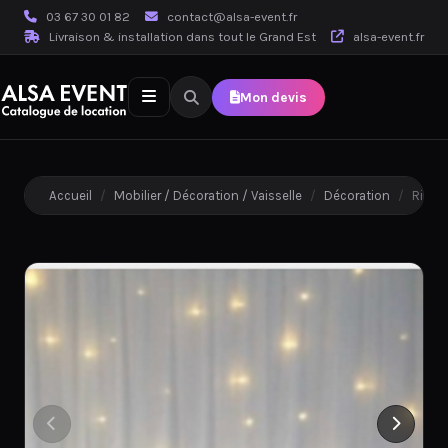
03 67 30 01 82
contact@alsa-event.fr
Livraison & installation dans tout le Grand Est
alsa-event.fr
Mon devis
Accueil
/
Mobilier / Décoration / Vaisselle
/
Décoration
/
Ridea