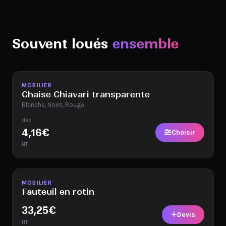
Souvent loués
ensemble
Disponible
MOBILIER
Chaise Chiavari transparente
Blanche, Noire, Rouge
dès
4,16
€
Choisir
HT
Disponible
MOBILIER
Fauteuil en rotin
33,25
€
Devis
HT