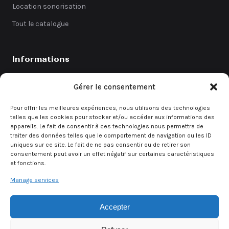
Location sonorisation
Tout le catalogue
Informations
Catalogue
Gérer le consentement
Coefficients
Pour offrir les meilleures expériences, nous utilisons des technologies
Contact
telles que les cookies pour stocker et/ou accéder aux informations des
appareils. Le fait de consentir à ces technologies nous permettra de
Demande de devis
traiter des données telles que le comportement de navigation ou les ID
uniques sur ce site. Le fait de ne pas consentir ou de retirer son
consentement peut avoir un effet négatif sur certaines caractéristiques
et fonctions.
Demande rapide
Manage services
Un besoin urgent ? Contactez directement notre équipe.
Accepter
Demander un devis