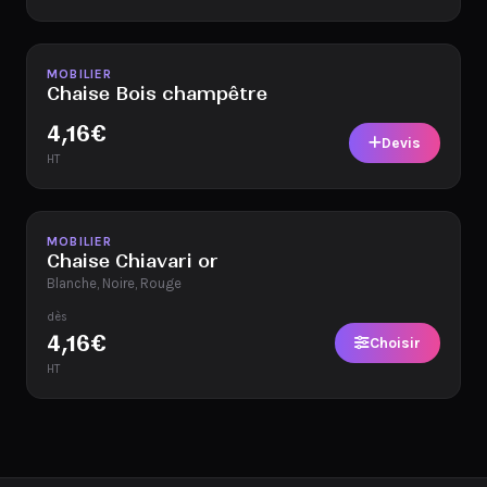
Disponible
MOBILIER
Chaise Bois champêtre
4,16
€
Devis
HT
Disponible
MOBILIER
Chaise Chiavari or
Blanche, Noire, Rouge
dès
4,16
€
Choisir
HT