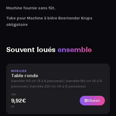
Machine fournie sans fût.
Tube pour Machine à bière Beertender Krups
obligatoire
Souvent loués
ensemble
Disponible
MOBILIER
Table ronde
Diamètre 150 cm (6 à 8 personnes), Diamètre 180 cm (8 à 10
personnes), Diamètre 200 cm (10 à 12 personnes)
dès
9,92
€
Choisir
HT