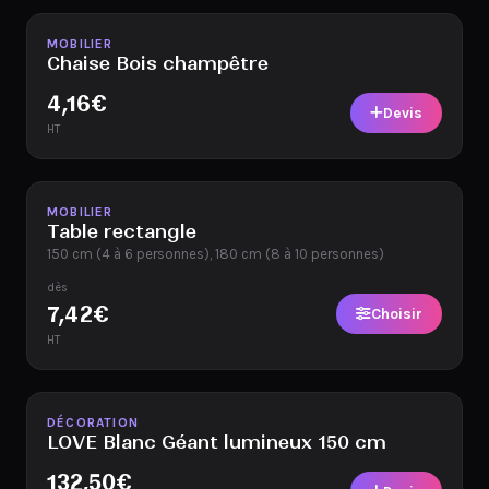
Disponible
MOBILIER
Chaise Bois champêtre
4,16
€
Devis
HT
Disponible
MOBILIER
Table rectangle
150 cm (4 à 6 personnes), 180 cm (8 à 10 personnes)
dès
7,42
€
Choisir
HT
Disponible
DÉCORATION
LOVE Blanc Géant lumineux 150 cm
132,50
€