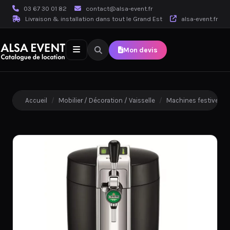
03 67 30 01 82
contact@alsa-event.fr
Livraison & installation dans tout le Grand Est
alsa-event.fr
Mon devis
Accueil
/
Mobilier / Décoration / Vaisselle
/
Machines festives & 