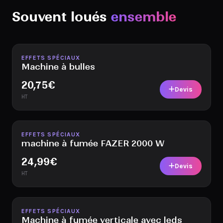
Souvent loués
ensemble
Disponible
EFFETS SPÉCIAUX
Machine à bulles
20,75
€
Devis
HT
Disponible
EFFETS SPÉCIAUX
machine à fumée FAZER 2000 W
24,99
€
Devis
HT
Disponible
EFFETS SPÉCIAUX
Machine à fumée verticale avec leds