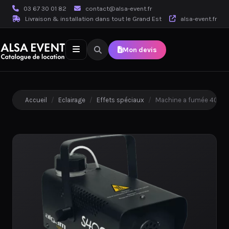
03 67 30 01 82
contact@alsa-event.fr
Livraison & installation dans tout le Grand Est
alsa-event.fr
Mon devis
Accueil
/
Eclairage
/
Effets spéciaux
/
Machine a fumée 400W