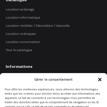
Location eclairage
Location informatique
Location mobilier / Décoration / Vaisselle
Location scéniques
Location sonorisation
Tout le catalogue
Informations
Catalogue
Gérer le consentement
Coefficients
Pour offrir les meilleures expériences, nous utilisons des technologies
Contact
telles que les cookies pour stocker et/ou accéder aux informations des
appareils. Le fait de consentir à ces technologies nous permettra de
Demande de devis
traiter des données telles que le comportement de navigation ou les ID
uniques sur ce site. Le fait de ne pas consentir ou de retirer son