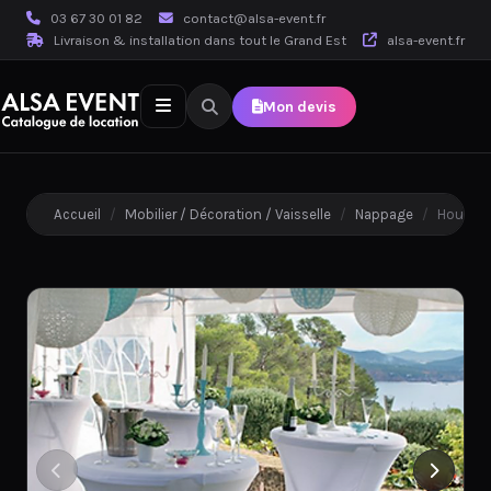
03 67 30 01 82
contact@alsa-event.fr
Livraison & installation dans tout le Grand Est
alsa-event.fr
Mon devis
Accueil
/
Mobilier / Décoration / Vaisselle
/
Nappage
/
Housse