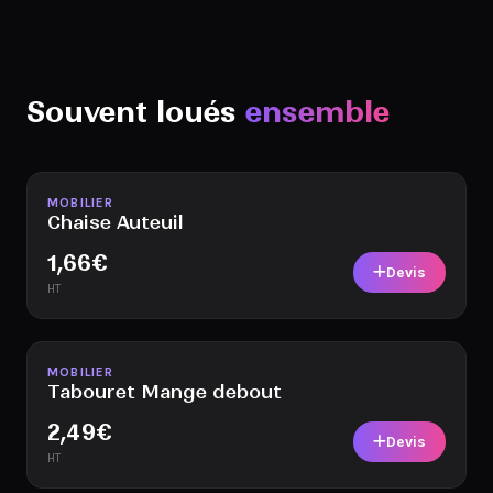
Souvent loués
ensemble
Disponible
MOBILIER
Chaise Auteuil
1,66
€
Devis
HT
Disponible
MOBILIER
Tabouret Mange debout
2,49
€
Devis
HT