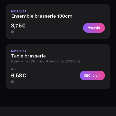
Disponible
MOBILIER
Ensemble brasserie 180cm
8,75
€
Devis
HT
Disponible
MOBILIER
Table brasserie
6 personnes (180 cm), 8 personnes (220 cm)
dès
6,58
€
Choisir
HT