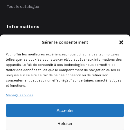
Tout le catalogue
Informations
Catalogue
Gérer le consentement
Coefficients
Pour offrir les meilleures expériences, nous utilisons des technologies
Contact
telles que les cookies pour stocker et/ou accéder aux informations des
appareils. Le fait de consentir à ces technologies nous permettra de
Demande de devis
traiter des données telles que le comportement de navigation ou les ID
uniques sur ce site. Le fait de ne pas consentir ou de retirer son
consentement peut avoir un effet négatif sur certaines caractéristiques
et fonctions.
Demande rapide
Manage services
Un besoin urgent ? Contactez directement notre équipe.
Accepter
Demander un devis
Refuser