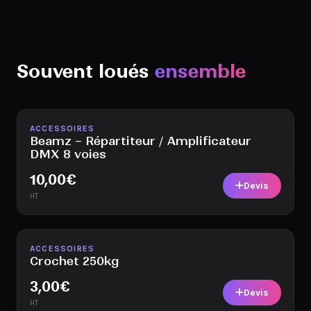
Souvent loués
ensemble
Disponible
ACCESSOIRES
Beamz – Répartiteur / Amplificateur
DMX 8 voies
10,00
€
Devis
HT
Disponible
ACCESSOIRES
Crochet 250kg
3,00
€
Devis
HT