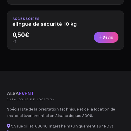
Disponible
ACCESSOIRES
élingue de sécurité 10 kg
0,50
€
Devis
HT
ALSA
EVENT
CATALOGUE DE LOCATION
Spécialiste de la prestation technique et de la location de
matériel événementiel en Alsace depuis 2006.
9A rue Gillet, 68040 Ingersheim (Uniquement sur RDV)