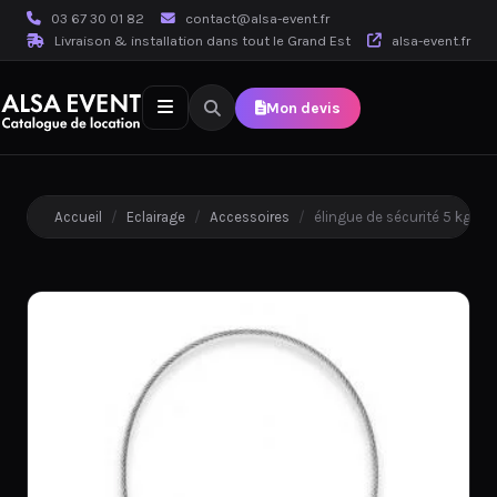
03 67 30 01 82
contact@alsa-event.fr
Livraison & installation dans tout le Grand Est
alsa-event.fr
Mon devis
Accueil
/
Eclairage
/
Accessoires
/
élingue de sécurité 5 kg