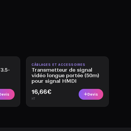
Disponible
CÂBLAGES ET ACCESSOIRES
3.5-
Transmetteur de signal
vidéo longue portée (50m)
pour signal HMDI
16,66
€
Devis
Devis
HT