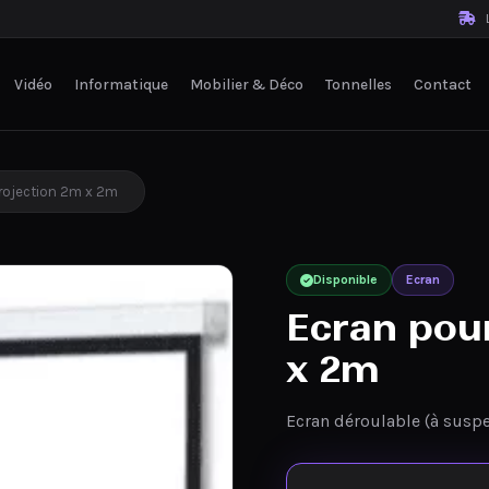
L
Vidéo
Informatique
Mobilier & Déco
Tonnelles
Contact
rojection 2m x 2m
Disponible
Ecran
Ecran pou
x 2m
Ecran déroulable (à susp