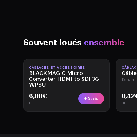
Souvent loués
ensemble
Disponible
Disponi
CÂBLAGES ET ACCESSOIRES
CÂBLAG
BLACKMAGIC Micro
Câbl
Converter HDMI to SDI 3G
15m, 1m
WPSU
6,00
€
0,42
Devis
HT
HT