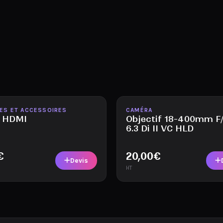
ble
Disponible
ES ET ACCESSOIRES
CAMÉRA
e HDMI
Objectif 18-400mm F/
6.3 Di II VC HLD
€
20,00
€
Devis
HT