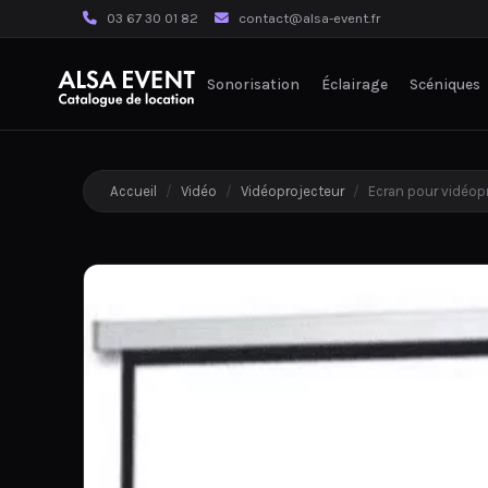
03 67 30 01 82
contact@alsa-event.fr
Sonorisation
Éclairage
Scéniques
Accueil
/
Vidéo
/
Vidéoprojecteur
/
Ecran pour vidéop