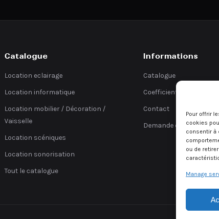
Catalogue
Informations
Location eclairage
Catalogue
Location informatique
Coefficients
Location mobilier / Décoration /
Contact
Pour offrir 
Vaisselle
cookies pour
Demande de devis
consentir à 
Location scéniques
comportement
ou de retire
Location sonorisation
caractéristi
Tout le catalogue
Manage ser
Ac