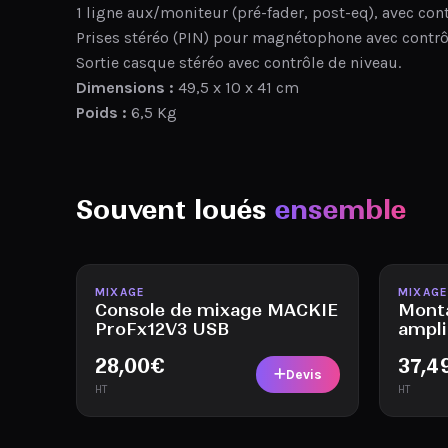
1 ligne aux/moniteur (pré-fader, post-eq), avec con
Prises stéréo (PIN) pour magnétophone avec contrôl
Sortie casque stéréo avec contrôle de niveau.
Dimensions :
49,5 x 10 x 41 cm
Poids :
6,5 Kg
Souvent loués
ensemble
Disponible
Disponi
MIXAGE
MIXAG
Console de mixage MACKIE
Mont
ProFx12V3 USB
ampli
28,00
€
37,4
Devis
HT
HT