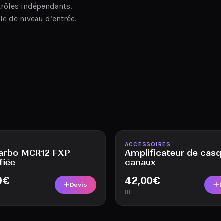
trôles indépendants.
e de niveau d’entrée.
ble
Disponible
E
ACCESSOIRES
arbo MCR12 FXP
Amplificateur de cas
fiée
canaux
9
€
42,00
€
Devis
HT