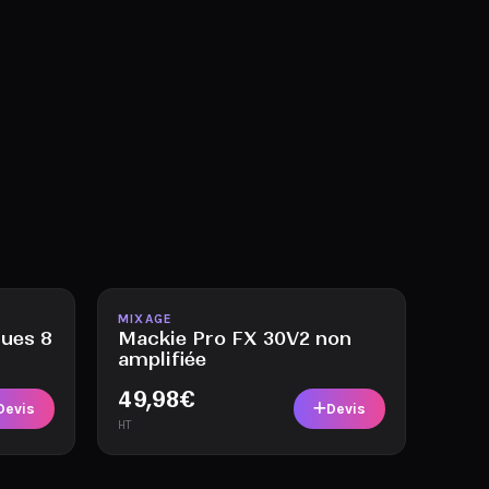
Disponible
MIXAGE
ques 8
Mackie Pro FX 30V2 non
amplifiée
49,98
€
Devis
Devis
HT