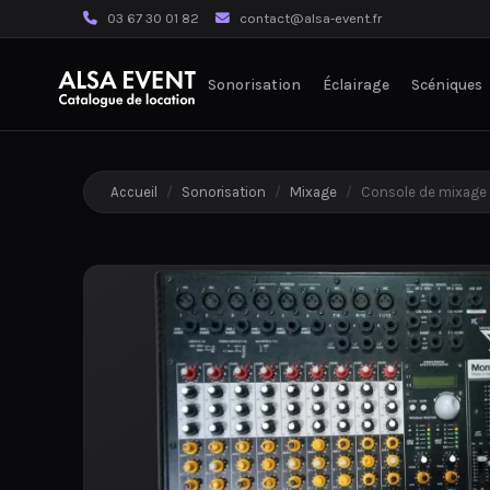
03 67 30 01 82
contact@alsa-event.fr
Sonorisation
Éclairage
Scéniques
Accueil
/
Sonorisation
/
Mixage
/
Console de mixage