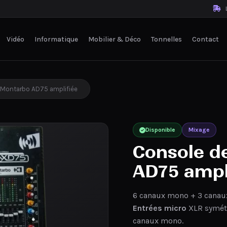
L
Vidéo
Informatique
Mobilier & Déco
Tonnelles
Contact
 Montarbo AD75 amplifiée
Disponible
Mixage
Console d
AD75 ampl
6 canaux mono + 3 canau
Entrées micro
XLR symét
canaux mono.