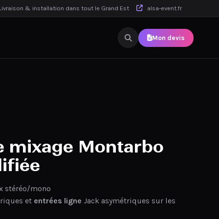
ivraison & installation dans tout le Grand Est
alsa-event.fr
Mon devis
e mixage Montarbo
ifiée
x stéréo/mono
riques et
entrées ligne
Jack asymétriques sur les