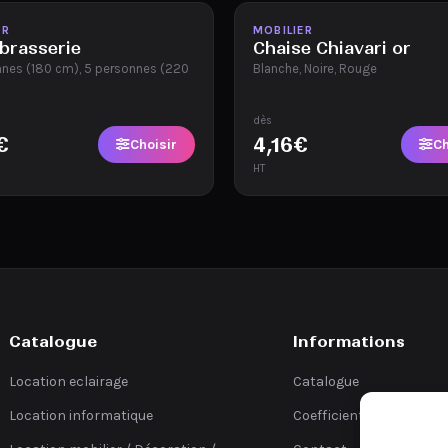
ble
Disponible
ER
MOBILIER
brasserie
Chaise Chiavari or
nnes (180 cm), 5 personnes (220
Blanche, Noire, Rouge
dès
€
4,16
€
Choisir
Ch
HT
Catalogue
Informations
Location eclairage
Catalogue
Location informatique
Coefficients