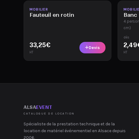
Disponible
Disponi
MOBILIER
MOBILI
Fauteuil en rotin
Banc 
4 perso
cm)
dès
33,25
€
2,49
Devis
HT
HT
ALSA
EVENT
CATALOGUE DE LOCATION
Spécialiste de la prestation technique et de la
location de matériel événementiel en Alsace depuis
2006.