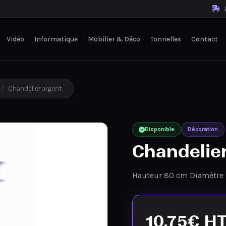
L
Vidéo
Informatique
Mobilier & Déco
Tonnelles
Contact
/
Chandelier argent
Disponible
Décoration
Chandelie
Hauteur 80 cm Diamètre 1
10,75
€
H