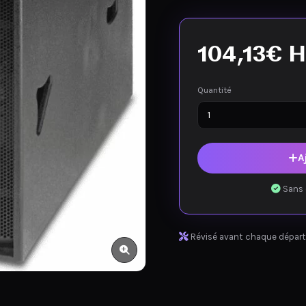
104,13
€
H
Quantité
A
Sans 
Révisé avant chaque départ