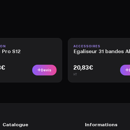
ble
Disponible
ION
ACCESSOIRES
 Pro S12
Egaliseur 31 bandes A
3
€
20,83
€
Devis
HT
Catalogue
Informations