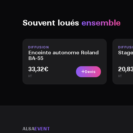
Souvent loués
ensemble
Disponible
Disponi
DIFFUSION
DIFFUS
Enceinte autonome Roland
Stage
BA-55
33,32
€
20,8
Devis
HT
HT
ALSA
EVENT