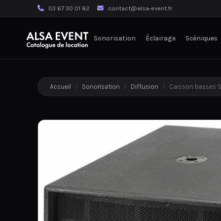
03 67 30 01 82
contact@alsa-event.fr
Sonorisation
Éclairage
Scéniques
Accueil
/
Sonorisation
/
Diffusion
/
Caisson basses S