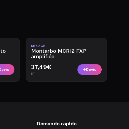
Disponible
MIXAGE
lto
Montarbo MCR12 FXP
amplifiée
37,49
€
Devis
Devis
HT
Demande rapide