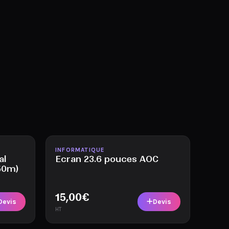
Disponible
INFORMATIQUE
al
Ecran 23.6 pouces AOC
50m)
15,00
€
Devis
Devis
HT