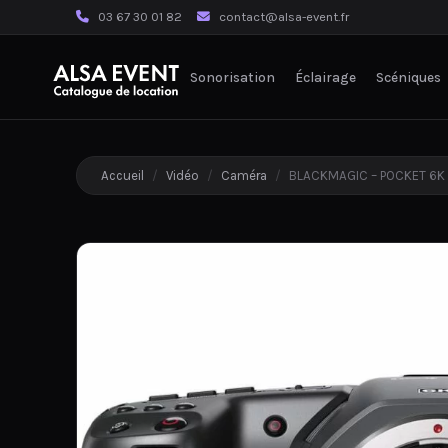
03 67 30 01 82
contact@alsa-event.fr
Sonorisation
Éclairage
Scéniques
Accueil
/
Vidéo
/
Caméra
/
BLACKMAGIC – POCKET 6K