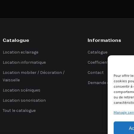
Catalogue
Informations
Location eclairage
Catalogue
Location informatique
Coefficients
Location mobilier / Décoration /
Contact
Pour offrir 
Vaisselle
cookies pour
Demande de devis
consentir à 
Location scéniques
comportement
ou de retire
Location sonorisation
caractéristi
Tout le catalogue
Manage ser
Ac