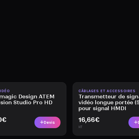
ble
Disponible
VIDÉO
CÂBLAGES ET ACCESSOIRES
kmagic Design ATEM
Transmetteur de sign
ision Studio Pro HD
vidéo longue portée (
pour signal HMDI
0
€
16,66
€
Devis
HT