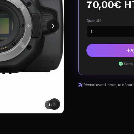
70,00
€
H
Quantité
A
Sans 
Révisé avant chaque départ
1
/ 2