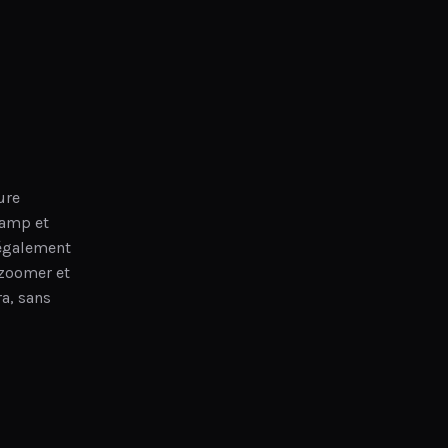
ure
hamp et
 également
 zoomer et
a, sans