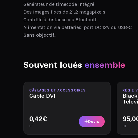
Générateur de timecode intégré
Des images fixes de 21,2 mégapixels
Contrôle à distance via Bluetooth
Alimentation via batteries, port DC 12V ou USB‑C
Sans objectif.
Souvent loués
ensemble
Disponible
Disponi
CÂBLAGES ET ACCESSOIRES
RÉGIE 
Câble DVI
Blac
Telev
0,42
€
95,0
Devis
HT
HT