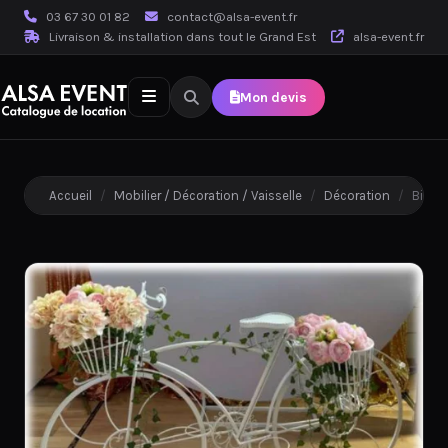
03 67 30 01 82
contact@alsa-event.fr
Livraison & installation dans tout le Grand Est
alsa-event.fr
Mon devis
Accueil
/
Mobilier / Décoration / Vaisselle
/
Décoration
/
Bicycl