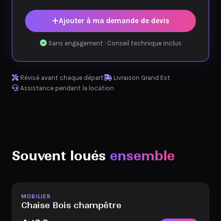
Ajouter à ma demande de devis
Sans engagement · Conseil technique inclus
Révisé avant chaque départ
Livraison Grand Est
Assistance pendant la location
Souvent loués
ensemble
Disponible
MOBILIER
Chaise Bois champêtre