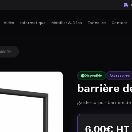
L
Vidéo
Informatique
Mobilier & Déco
Tonnelles
Contact
able 1M
Disponible
Accessoires
barrière d
garde-corps - barrière de
6,00
€
HT