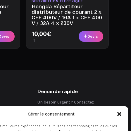
Disponible
DISTRIBUTION ÉLECTRIQUE
pour
Hengda Répartiteur
s
distributeur de courant 2 x
CEE 400V / 16A 1 x CEE 400
V / 32A 4 x 230V
10,00
€
Devis
Devis
HT
Demande rapide
Un besoin urgent ? Contactez
directement notre équipe.
Gérer le consentement
Demander un devis
les meilleures expériences, nous utilisons des technologies telles que les