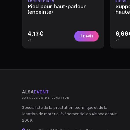
Disponible
Disponi
ACCESSOIRES
PIEDS
Pied pour haut-parleur
Suppo
(enceinte)
haute
4,17
€
6,66
Devis
HT
HT
ALSA
EVENT
CATALOGUE DE LOCATION
Spécialiste de la prestation technique et de la
location de matériel événementiel en Alsace depuis
2006.