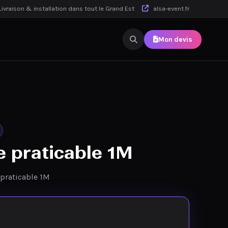
ivraison & installation dans tout le Grand Est
alsa-event.fr
Mon devis
e praticable 1M
 praticable 1M