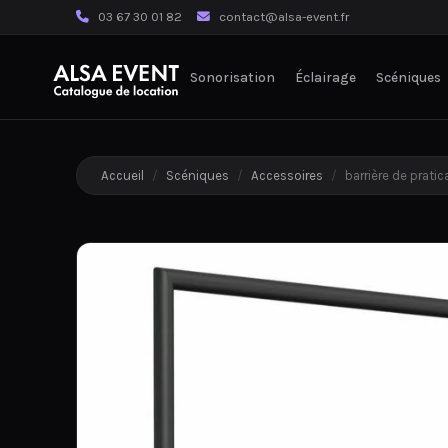
03 67 30 01 82
contact@alsa-event.fr
Sonorisation
Éclairage
Scéniques
Accueil
/
Scéniques
/
Accessoires
/
barrière de pratic