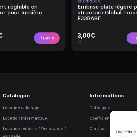
ble
Disponible
SCÉNIQUES
rt réglable en
Embase plate légère 
ur pour lumière
structure Global Trus
F33BASE
€
3,00
€
Devis
HT
Catalogue
Informations
Location eclairage
Catalogue
Location informatique
Coefficients
Location mobilier / Décoration /
Contact
Pour offrir 
Vaisselle