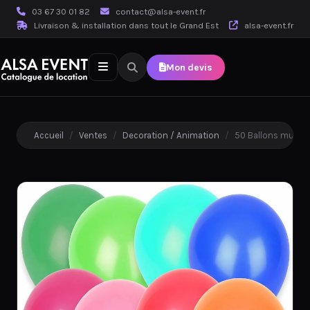
03 67 30 01 82
contact@alsa-event.fr
Livraison & installation dans tout le Grand Est
alsa-event.fr
Mon devis
Accueil
/
Ventes
/
Decoration / Animation
/
50 Ballons multic