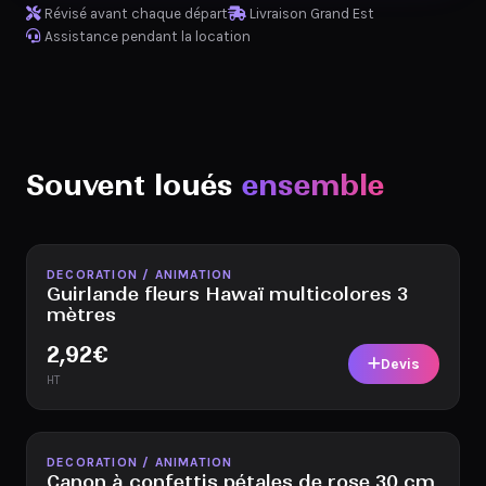
Révisé avant chaque départ
Livraison Grand Est
Assistance pendant la location
Souvent loués
ensemble
Disponible
DECORATION / ANIMATION
Guirlande fleurs Hawaï multicolores 3
mètres
2,92
€
Devis
HT
Disponible
DECORATION / ANIMATION
Canon à confettis pétales de rose 30 cm