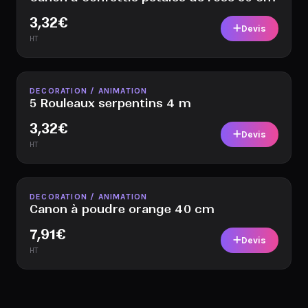
3,32
€
Devis
HT
Disponible
DECORATION / ANIMATION
5 Rouleaux serpentins 4 m
3,32
€
Devis
HT
Disponible
DECORATION / ANIMATION
Canon à poudre orange 40 cm
7,91
€
Devis
HT