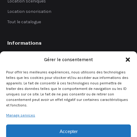
Location scéniques
Location sonorisation
Tout le catalogue
Informations
Catalogue
Gérer le consentement
Coefficients
Pour offrir les meilleures expériences, nous utilisons des technologies
Contact
telles que les cookies pour stocker et/ou accéder aux informations des
appareils. Le fait de consentir à ces technologies nous permettra de
Demande de devis
traiter des données telles que le comportement de navigation ou les ID
uniques sur ce site. Le fait de ne pas consentir ou de retirer son
consentement peut avoir un effet négatif sur certaines caractéristiques
et fonctions.
Demande rapide
Manage services
Un besoin urgent ? Contactez directement notre équipe.
Accepter
Demander un devis